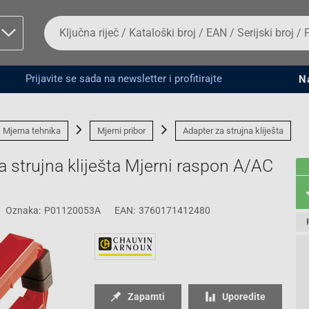
Da
biste
potražili
proizvod,
unesite
Prijavite se sada na newsletter i profitirajte
N
ključnu
man proizvoda i
riječ,
kataloški
broj,
Mjerna tehnika
Mjerni pribor
Adapter za strujna kliješta
EAN
ili
strujna kliješta Mjerni raspon A/AC
serijski
broj
Oznaka:
P01120053A
EAN:
3760171412480
Fizičko lice
Zapamti
Uporedite