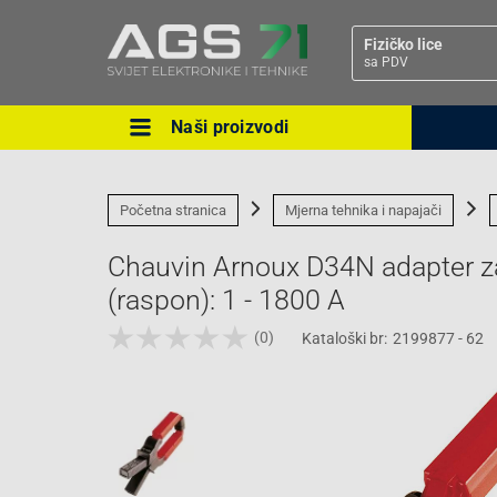
Fizičko lice
sa PDV
Naši proizvodi
Ova postavka prilagođava asorti
cijene vašim potrebama.
Početna stranica
Mjerna tehnika i napajači
Chauvin Arnoux D34N adapter za 
(raspon): 1 - 1800 A
(0)
Kataloški br:
2199877 - 62
Pravno lice