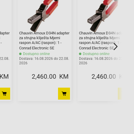
dapter
Chauvin Arnoux D34N adapter
Chauvin Arnoux D34N adapter
i
za strujna kliješta Mjerni
za strujna kliješta Mjerni
 -
raspon A/AC (raspon): 1 -
raspon A/AC (raspon): 1 -
1800 A
1800 A
Conrad Electronic SE
Conrad Electronic SE
Dostupno online
Dostupno online
22.08.
Dostava: 16.08.2026 do 22.08.
Dostava: 16.08.2026 do 22.08.
2026
2026
 KM
2,460.00 KM
2,460.00 KM