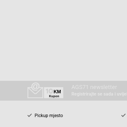
AGS71 newsletter
Registrirajte se sada i uvij
Pickup mjesto