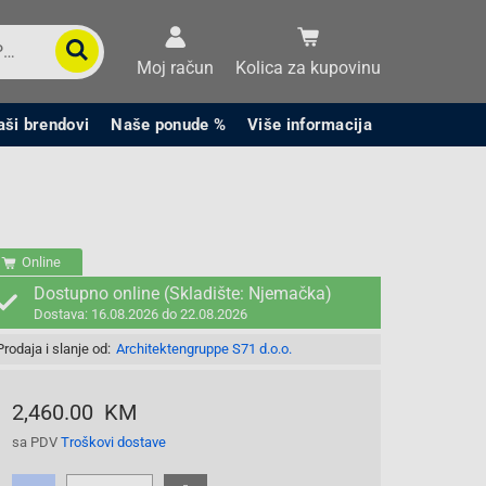
Moj račun
Kolica za kupovinu
aši brendovi
Naše ponude %
Više informacija
Online
Dostupno online (Skladište: Njemačka)
Dostava: 16.08.2026 do 22.08.2026
Prodaja i slanje od:
Architektengruppe S71 d.o.o.
2,460.00 KM
sa PDV
Troškovi dostave