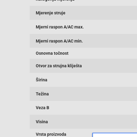
Mjerenje struje
Mjerni raspon A/AC max.
Mjerni raspon A/AC min.
Osnovna točnost
Otvor za strujna kliješta
Širina
Težina
Veza B
Visina
Vrsta proizvoda