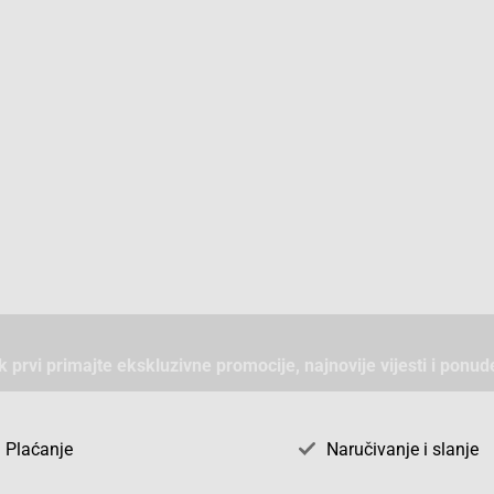
ek prvi primajte ekskluzivne promocije, najnovije vijesti i ponud
Plaćanje
Naručivanje i slanje