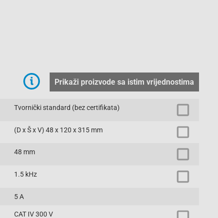
Prikaži proizvode sa istim vrijednostima
Tvornički standard (bez certifikata)
(D x Š x V) 48 x 120 x 315 mm
48 mm
1.5 kHz
5 A
CAT IV 300 V