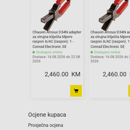
Chauvin Arnoux D34N adapter
Chauvin Arnoux D34N a
za strujna kliješta Mjerni
za strujna kliješta Mjern
raspon A/AC (raspon): 1 -
raspon A/AC (raspon): 1
1800 A
1800 A
Conrad Electronic SE
Conrad Electronic SE
Dostupno online
Dostupno online
Dostava: 16.08.2026 do 22.08.
Dostava: 16.08.2026 do 
2026
2026
2,460.00 KM
2,460.00
Ocjene kupaca
Prosječna ocjena