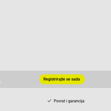
Registrirajte se sada
e.
Povrat i garancija