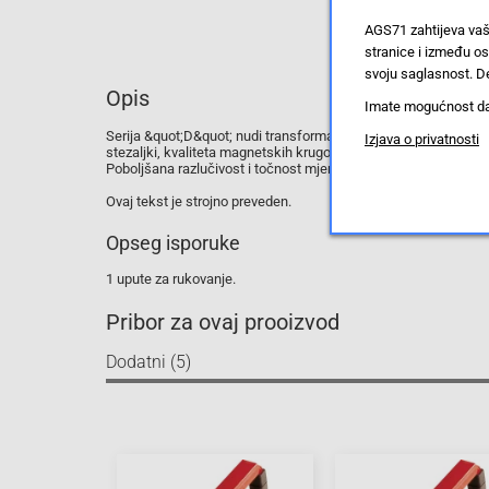
AGS71 zahtijeva vaš
stranice i između o
svoju saglasnost. De
Opis
Imate mogućnost da u
Serija &quot;D&quot; nudi transformatore sa stezaljkama za pre
Izjava o privatnosti
stezaljki, kvaliteta magnetskih krugova i raspodijeljeni namo
Poboljšana razlučivost i točnost mjerenja postižu se kroz 3 mj
Ovaj tekst je strojno preveden.
Opseg isporuke
1 upute za rukovanje.
Pribor za ovaj prooizvod
Dodatni (5)