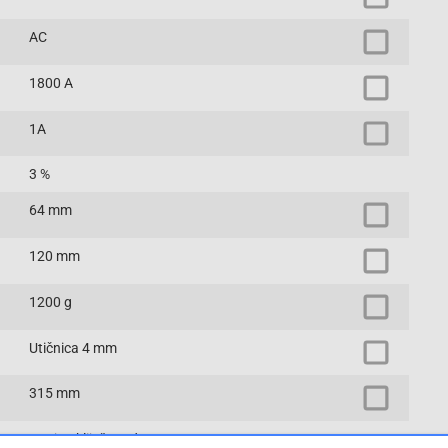
AC
1800 A
1A
3 %
64 mm
120 mm
1200 g
Utičnica 4 mm
315 mm
strujna kliješta adapter