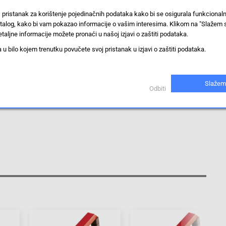
 pristanak za korištenje pojedinačnih podataka kako bi se osigurala funkcional
Prikaži proizvode sa istim vrijednostima
stalog, kako bi vam pokazao informacije o vašim interesima. Klikom na "Slažem 
taljne informacije možete pronaći u našoj izjavi o zaštiti podataka.
 bilo kojem trenutku povučete svoj pristanak u izjavi o zaštiti podataka.
cizno mjerenje izmjeničnih struja do 3000 A. Pravokutni oblik čeljusti
ti omogućuju precizna mjerenja na debelim kablovima i na sabirnicama.
erna područja.
Slažem
Odbiti