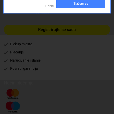
Registrirajte se sada i uvijek prvi primajte
Slažem se
Odbiti
ekskluzivne promocije, najnovije vijesti i
ponude.
Registrirajte se sada
Pickup mjesto
Plaćanje
Naručivanje i slanje
Povrat i garancija
Način plaćanja