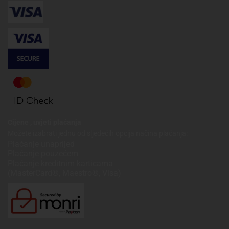
Cijene , uvjeti plaćanja
Možete izabrati jednu od sljedećih opcija načina plaćanja:
Plaćanje unaprijed
Plaćanje pouzećem
Plaćanje kreditnim karticama
(MasterCard®, Maestro®, Visa)