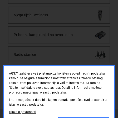
Njega tijela i wellness
Pribor za kampiranje i na otvorenom
Radio stanice
AGS71 zahtijeva vaš pristanak za korištenje pojedinačnih podataka
Skuteri
kako bi se osigurala funkcionalnost web stranice i između ostalog,
kako bi vam pokazao informacije o vašim interesima. Klikom na
"Slažem se" dajete svoju saglasnost. Detaljne informacije možete
pronaći u našoj izjavi o zaštiti podataka.
Imate mogućnost da u bilo kojem trenutku povučete svoj pristanak u
izjavi o zaštiti podataka.
Izjava o privatnosti
AGS71 newsletter