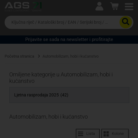
Ova postavka prilagođava asortiman proizvoda i
cijene vašim potrebama.
Da
biste
potražili
proizvod,
Prijavite se sada na newsletter i profitirajte
unesite
ključnu
Pravno lice
Fizičko lice
riječ,
Početna stranica
Automobilizam, hobi i kućanstvo
kataloški
broj,
EAN
Omiljene kategorije u Automobilizam, hobi i
ili
kućanstvo
serijski
broj
Ljetna rasprodaja 2025
(42)
Automobilizam, hobi i kućanstvo
Lista
Kolone