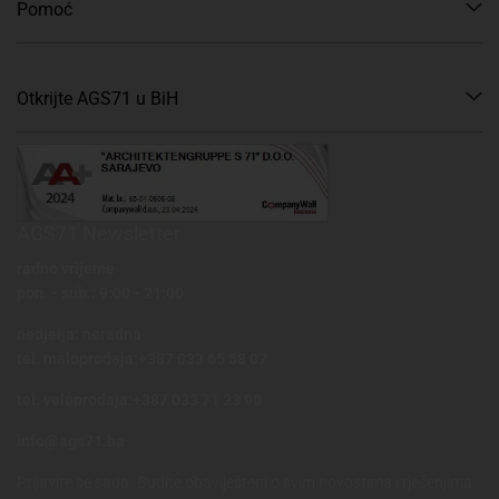
Pomoć
Otkrijte AGS71 u BiH
AGS71 Newsletter
radno vrijeme
pon. - sub.: 9:00 - 21:00
nedjelja: neradna
tel. maloprodaja:+387 033 65 58 07
tel. veleprodaja:+387 033 71 23 90
info@ags71.ba
Prijavite se sada. Budite obaviješteni o svim novostima i rješenjima