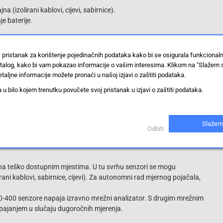
a (izolirani kablovi, cijevi, sabirnice).
e baterije.
pusnost od 10 Hz ... 20 kHz za harmoničnu analizu
velikom dinamičkom rasponu i visokoj osjetljivosti senzora
 pristanak za korištenje pojedinačnih podataka kako bi se osigurala funkcional
stalog, kako bi vam pokazao informacije o vašim interesima. Klikom na "Slažem 
ći malom presjeku senzora
taljne informacije možete pronaći u našoj izjavi o zaštiti podataka.
 610 mm
 bilo kojem trenutku povučete svoj pristanak u izjavi o zaštiti podataka.
 senzora i podešavanja mjerenja u radu s jednom rukom
Slažem
lo s IP40
Odbiti
 1000 V CAT III, 600 V CAT IV i neograničeni kapacitet
i na teško dostupnim mjestima. U tu svrhu senzori se mogu
lirani kablovi, sabirnice, cijevi). Za autonomni rad mjernog pojačala,
00 senzore napaja izravno mrežni analizator. S drugim mrežnim
pajanjem u slučaju dugoročnih mjerenja.