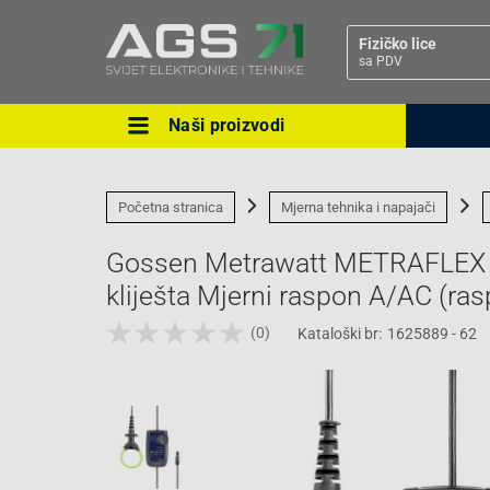
Fizičko lice
sa PDV
Naši proizvodi
Ova postavka prilagođava asorti
cijene vašim potrebama.
Početna stranica
Mjerna tehnika i napajači
Gossen Metrawatt METRAFLEX 3
kliješta Mjerni raspon A/AC (ras
(0)
Kataloški br:
1625889 - 62
Pravno lice