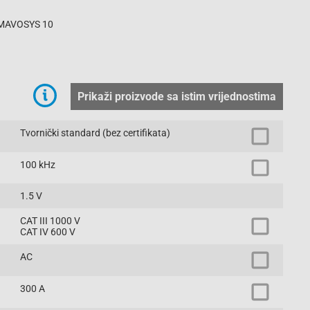
, MAVOSYS 10
Prikaži proizvode sa istim vrijednostima
Tvornički standard (bez certifikata)
100 kHz
1.5 V
CAT III 1000 V
CAT IV 600 V
AC
300 A