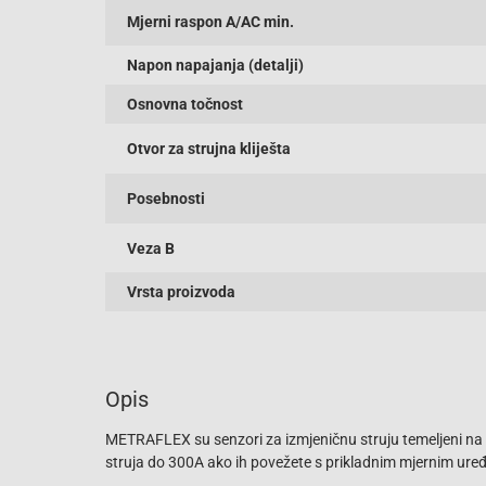
Mjerni raspon A/AC min.
Napon napajanja (detalji)
Osnovna točnost
Otvor za strujna kliješta
Posebnosti
Veza B
Vrsta proizvoda
Opis
METRAFLEX su senzori za izmjeničnu struju temeljeni na p
struja do 300A ako ih povežete s prikladnim mjernim uređ