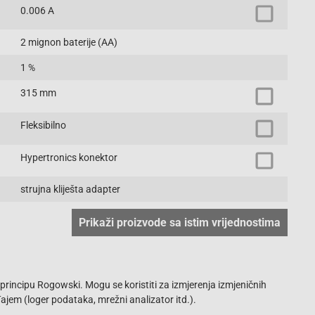
0.006 A
2 mignon baterije (AA)
1 %
315 mm
Fleksibilno
Hypertronics konektor
strujna kliješta adapter
Prikaži proizvode sa istim vrijednostima
rincipu Rogowski. Mogu se koristiti za izmjerenja izmjeničnih
ajem (loger podataka, mrežni analizator itd.).