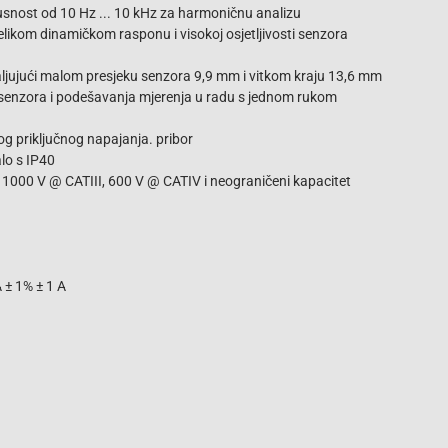
pusnost od 10 Hz ... 10 kHz za harmoničnu analizu
velikom dinamičkom rasponu i visokoj osjetljivosti senzora
jujući malom presjeku senzora 9,9 mm i vitkom kraju 13,6 mm
 senzora i podešavanja mjerenja u radu s jednom rukom
g priključnog napajanja. pribor
lo s IP40
a 1000 V @ CATIII, 600 V @ CATIV i neograničeni kapacitet
A ± 1% ± 1 A