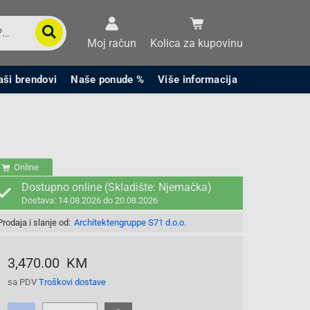
Moj račun
Kolica za kupovinu
aši brendovi
Naše ponude %
Više informacija
Online
Dostupno online (Skladište: Njemačka)
Dostava: 14.08.2026 do 20.08.2026
Prodaja i slanje od:
Architektengruppe S71 d.o.o.
3,470.00 KM
sa PDV
Troškovi dostave