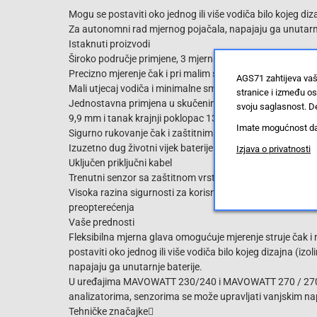
Mogu se postaviti oko jednog ili više vodiča bilo kojeg dizajn
Za autonomni rad mjernog pojačala, napajaju ga unutarnj
Istaknuti proizvodi
Široko područje primjene, 3 mjerna područja i velika pro
Precizno mjerenje čak i pri malim strujama, zahvaljujući 
AGS71 zahtijeva vaš
Mali utjecaj vodiča i minimalne smetnje iz vanjskih polja
stranice i između o
Jednostavna primjena u skučenim prostorima zahvaljuju
svoju saglasnost. De
9,9 mm i tanak krajnji poklopac 13,6 mm - duljina petlje
Imate mogućnost da u
Sigurno rukovanje čak i zaštitnim rukavicama, otvaranje
Izuzetno dug životni vijek baterije do 2000 h
Izjava o privatnosti
Uključen priključni kabel
Trenutni senzor sa zaštitnom vrstom IP65, mjerno pojača
Visoka razina sigurnosti za korisnika, kategorija mjerenja
preopterećenja
Vaše prednosti
Fleksibilna mjerna glava omogućuje mjerenje struje čak 
postaviti oko jednog ili više vodiča bilo kojeg dizajna (izo
napajaju ga unutarnje baterije.
U uređajima MAVOWATT 230/240 i MAVOWATT 270 / 270-4
analizatorima, senzorima se može upravljati vanjskim na
Tehničke značajke