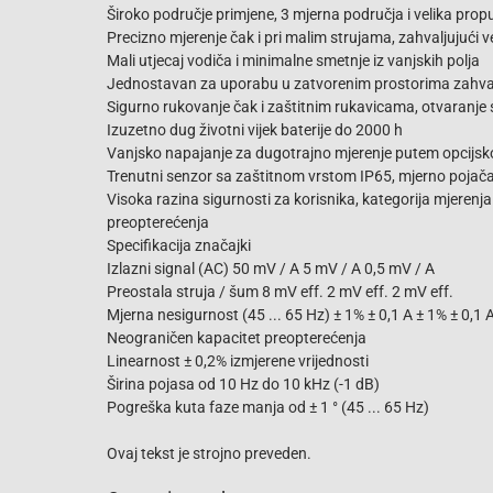
Široko područje primjene, 3 mjerna područja i velika pro
Precizno mjerenje čak i pri malim strujama, zahvaljujući 
Mali utjecaj vodiča i minimalne smetnje iz vanjskih polja
Jednostavan za uporabu u zatvorenim prostorima zahval
Sigurno rukovanje čak i zaštitnim rukavicama, otvaranje
Izuzetno dug životni vijek baterije do 2000 h
Vanjsko napajanje za dugotrajno mjerenje putem opcijsko
Trenutni senzor sa zaštitnom vrstom IP65, mjerno pojača
Visoka razina sigurnosti za korisnika, kategorija mjerenj
preopterećenja
Specifikacija značajki
Izlazni signal (AC) 50 mV / A 5 mV / A 0,5 mV / A
Preostala struja / šum 8 mV eff. 2 mV eff. 2 mV eff.
Mjerna nesigurnost (45 ... 65 Hz) ± 1% ± 0,1 A ± 1% ± 0,1 
Neograničen kapacitet preopterećenja
Linearnost ± 0,2% izmjerene vrijednosti
Širina pojasa od 10 Hz do 10 kHz (-1 dB)
Pogreška kuta faze manja od ± 1 ° (45 ... 65 Hz)
Ovaj tekst je strojno preveden.