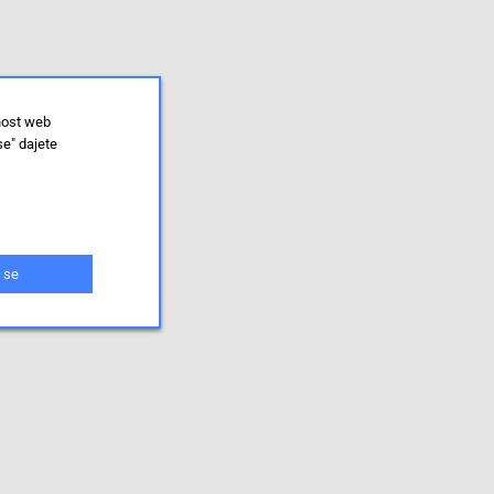
nost web
se" dajete
 se