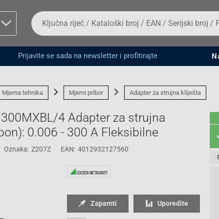
Da
biste
potražili
proizvod,
unesite
Prijavite se sada na newsletter i profitirajte
N
ključnu
man proizvoda i
riječ,
kataloški
broj,
Mjerna tehnika
Mjerni pribor
Adapter za strujna kliješta
EAN
ili
00MXBL/4 Adapter za strujna
serijski
broj
pon): 0.006 - 300 A Fleksibilne
Oznaka:
Z207Z
EAN:
4012932127560
Fizičko lice
Zapamti
Uporedite