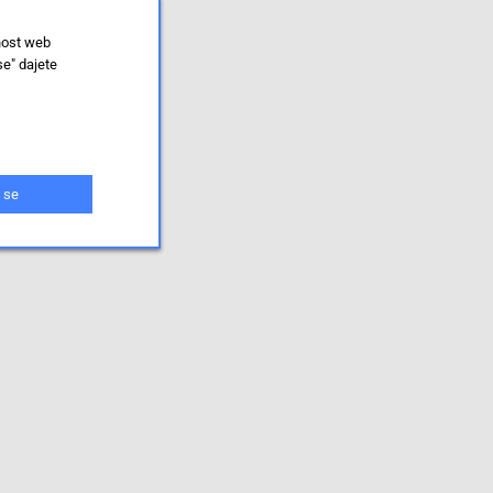
nost web
se" dajete
 se