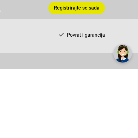
Registrirajte se sada
e.
✕
Trebate pomoć? Tu smo! 👋
Povrat i garancija
AGS71 Newsletter
radno vrijeme
pon. - sub.: 9:00 - 21:00
nedjelja: neradna
tel. maloprodaja:+387 033 65 58 07
tel. veleprodaja:+387 033 71 23 90