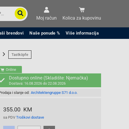
Moj račun
Kolica za kupovinu
aši brendovi
Naše ponude %
Više informacija
Tastköpfe
Online
Dostupno online (Skladište: Njemačka)
Dostava: 16.08.2026 do 22.08.2026
Prodaja i slanje od:
Architektengruppe S71 d.o.o.
355.00 KM
sa PDV
Troškovi dostave