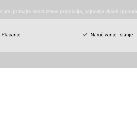
ek prvi primajte ekskluzivne promocije, najnovije vijesti i ponud
Plaćanje
Naručivanje i slanje
Otkrijte AGS71 u BiH
ni dijelovi
O firmi AGS71
vka
Naše jake marke
acija
vjeti
 o zaštiti podataka