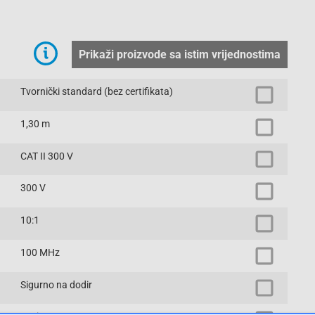
Prikaži proizvode sa istim vrijednostima
Tvornički standard (bez certifikata)
1,30 m
CAT II 300 V
300 V
10:1
100 MHz
Sigurno na dodir