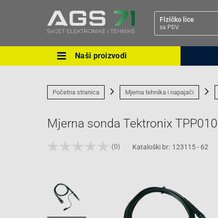
Fizičko lice
sa PDV
Naši proizvodi
Ova postavka prilagođava asorti
cijene vašim potrebama.
Početna stranica
Mjerna tehnika i napajači
Mjerna sonda Tektronix TPP0101
(0)
Kataloški br:
123115 - 62
Pravno lice