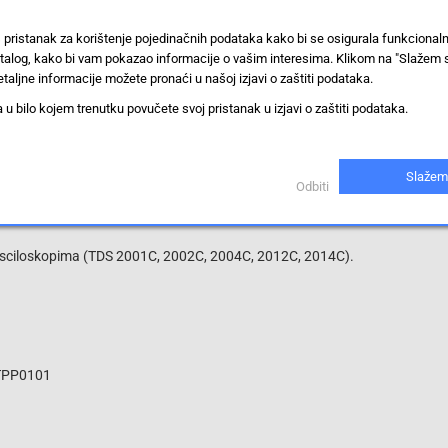
pasivno
 pristanak za korištenje pojedinačnih podataka kako bi se osigurala funkcional
12 pF
stalog, kako bi vam pokazao informacije o vašim interesima. Klikom na "Slažem 
taljne informacije možete pronaći u našoj izjavi o zaštiti podataka.
10 M Ω
 bilo kojem trenutku povučete svoj pristanak u izjavi o zaštiti podataka.
sonda
Prikaži proizvode sa istim vrijednostima
Slažem
Odbiti
osciloskopima (TDS 2001C, 2002C, 2004C, 2012C, 2014C).
 TPP0101