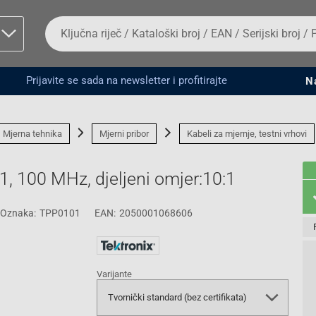
Da
biste
potražili
proizvod,
unesite
Prijavite se sada na newsletter i profitirajte
N
ključnu
man proizvoda i
riječ,
kataloški
broj,
Mjerna tehnika
Mjerni pribor
Kabeli za mjernje, testni vrhovi
EAN
ili
serijski
, 100 MHz, djeljeni omjer:10:1
broj
Oznaka:
TPP0101
EAN:
2050001068606
Fizičko lice
Varijante