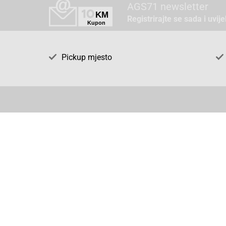
AGS71 newsletter
Registrirajte se sada i uvij
Pickup mjesto
Način plaćanja
Pomoć
1. Rezerv
2. Popra
3. Kalibr
4. Opći u
5. Izjava
Cijene , uvjeti plaćanja