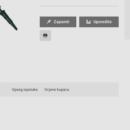
Zapamti
Uporedite
Opseg isporuke
Ocjene kupaca