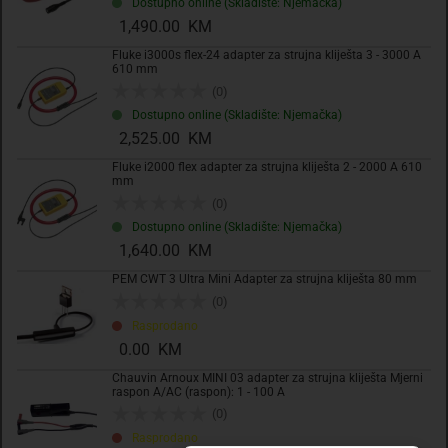
Dostupno online (Skladište: Njemačka)
1,490.00 KM
Fluke i3000s flex-24 adapter za strujna kliješta 3 - 3000 A
610 mm
(0)
Dostupno online (Skladište: Njemačka)
2,525.00 KM
Fluke i2000 flex adapter za strujna kliješta 2 - 2000 A 610
mm
(0)
Dostupno online (Skladište: Njemačka)
1,640.00 KM
PEM CWT 3 Ultra Mini Adapter za strujna kliješta 80 mm
AGS71 newsletter
(0)
Registrirajte se sada i uvijek prvi primajte
Rasprodano
ekskluzivne promocije, najnovije vijesti i
0.00 KM
ponude.
Chauvin Arnoux MINI 03 adapter za strujna kliješta Mjerni
raspon A/AC (raspon): 1 - 100 A
(0)
Registrirajte se sada
Rasprodano