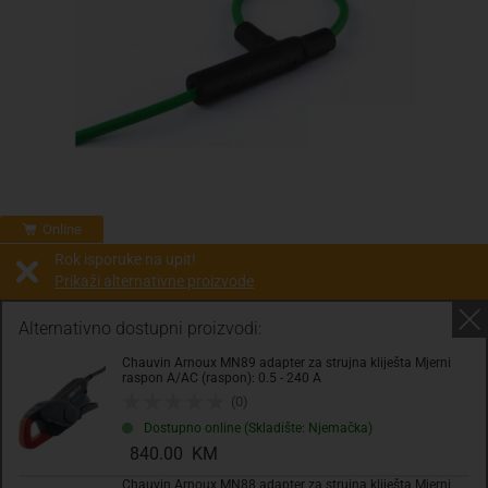
Online
Rok isporuke na upit!
Prikaži alternativne proizvode
Prodaja i slanje od:
Architektengruppe S71 d.o.o.
Alternativno dostupni proizvodi:
Chauvin Arnoux MN89 adapter za strujna kliješta Mjerni
Cijena na upit
raspon A/AC (raspon): 0.5 - 240 A
0.00 KM
(0)
Dostupno online (Skladište: Njemačka)
sa PDV
Troškovi dostave
840.00 KM
Chauvin Arnoux MN88 adapter za strujna kliješta Mjerni
Komada