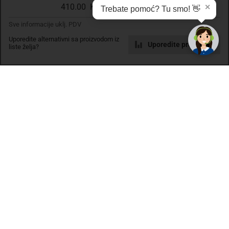
410.00 KM
✕
Trebate pomoć? Tu smo! 👋
Pickup mjesto
Sve informacije uklj. PDV
Plaćanje
Uporedite alternativni sa proizvodom iz
Uporedite proizvode
liste želja?
Naručivanje i slanje
Povrat i garancija
Način plaćanja