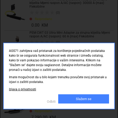
kliješta Mjerni raspon A/AC (raspon): 30000 A (max)
Fleksibilne
Tehničke specifikacije
(0)
Rasprodano
0.00 KM
Ocjene kupaca
PEM CWT 03 Ultra Mini Adapter za strujna kliješta Mjerni
raspon A/AC (raspon): 60 A (max) Fleksibilne
(0)
Dostupno online (Skladište: Njemačka)
AGS71 zahtijeva vaš pristanak za korištenje pojedinačnih podataka
0.00 KM
kako bi se osigurala funkcionalnost web stranice i između ostalog,
kako bi vam pokazao informacije o vašim interesima. Klikom na
PEM CWT MiniHF 60/B/2.5/200/5 Adapter za strujna
"Slažem se" dajete svoju saglasnost. Detaljne informacije možete
kliješta Mjerni raspon A/AC (raspon): 12000 A (max)
Fleksibilne
pronaći u našoj izjavi o zaštiti podataka.
(0)
Imate mogućnost da u bilo kojem trenutku povučete svoj pristanak u
Rasprodano
izjavi o zaštiti podataka.
0.00 KM
Izjava o privatnosti
PEM CWT 1 Ultra Mini Adapter za strujna kliješta Mjerni
Slažem se
raspon A/AC (raspon): 300 A (max) Fleksibilne
Odbiti
(0)
Rasprodano
7,290.00 KM