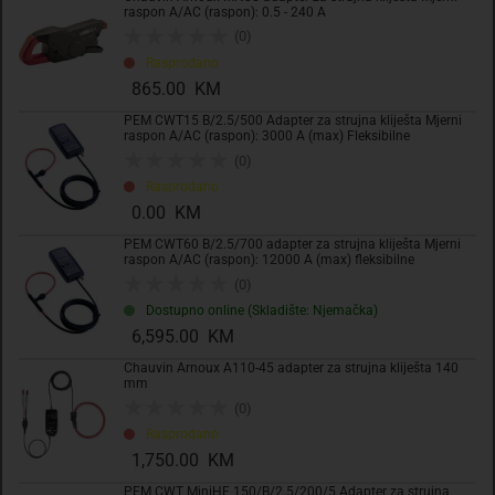
raspon A/AC (raspon): 0.5 - 240 A
(0)
Rasprodano
Dodaj u košaricu
865.00 KM
PEM CWT15 B/2.5/500 Adapter za strujna kliješta Mjerni
Dodati na listu želja
raspon A/AC (raspon): 3000 A (max) Fleksibilne
(0)
Rasprodano
0.00 KM
PEM CWT60 B/2.5/700 adapter za strujna kliješta Mjerni
raspon A/AC (raspon): 12000 A (max) fleksibilne
(0)
Dostupno online (Skladište: Njemačka)
6,595.00 KM
Varijante
Chauvin Arnoux A110-45 adapter za strujna kliješta 140
mm
(0)
Rasprodano
1,750.00 KM
PEM CWT MiniHF 150/B/2.5/200/5 Adapter za strujna