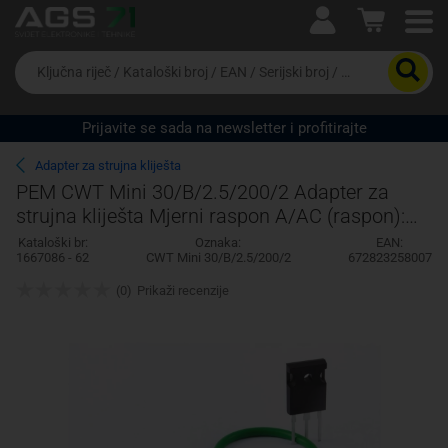
Ova postavka prilagođava asortiman proizvoda i
cijene vašim potrebama.
Da
biste
potražili
proizvod,
Prijavite se sada na newsletter i profitirajte
unesite
ključnu
Pravno lice
Fizičko lice
Adapter za strujna kliješta
riječ,
PEM CWT Mini 30/B/2.5/200/2 Adapter za
kataloški
strujna kliješta Mjerni raspon A/AC (raspon):
broj,
EAN
6000 A (max) Fleksibilne
Kataloški br:
Oznaka:
EAN:
ili
1667086 - 62
CWT Mini 30/B/2.5/200/2
672823258007
serijski
broj
(0)
Prikaži recenzije