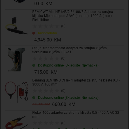
0.00 KM
PEM CWT MiniHF 6/B/2.5/100/5 Adapter za strujna
kliješta Mjerni raspon A/AC (raspon): 1200 A (max)
Fleksibilne
(0)
Rasprodano
4,945.00 KM
Strujni transformator, adapter za Strujna kliješta,
fleksibilna kliješta Fluke i
(0)
Dostupno online (Skladište: Njemačka)
715.00 KM
Benning BENNING CFlex 1 adapter za strujne klešte 0.3 -
3000 A 160 mm
(0)
Dostupno online (Skladište: Njemačka)
660.00 KM
715.00 KM
Fluke i400s adapter za strujna kliješta 0.5 - 400 A AC 32
mm
(0)