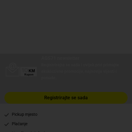
AGS71 newsletter
Registrirajte se sada i uvijek prvi primajte
ekskluzivne promocije, najnovije vijesti i
ponude.
Registrirajte se sada
Pickup mjesto
Plaćanje
✕
Trebate pomoć? Tu smo! 👋