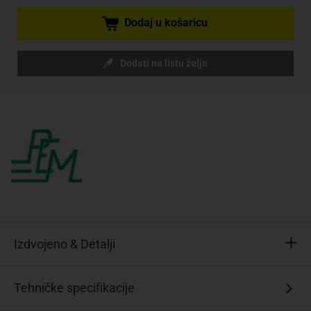
Dodaj u košaricu
Dodati na listu želja
Izdvojeno & Detalji
Zavojnice
Tehničke specifikacije
Rogowski
serije