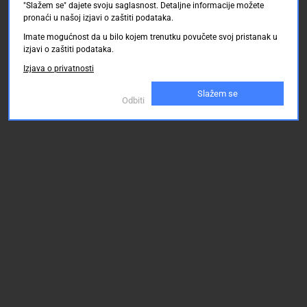
one
"Slažem se" dajete svoju saglasnost. Detaljne informacije možete
sa
pronaći u našoj izjavi o zaštiti podataka.
satom,
sinusoidom
6,595.00 KM
6,595.00 KM
6,595.00
Imate mogućnost da u bilo kojem trenutku povučete svoj pristanak u
ili
izjavi o zaštiti podataka.
pulsiranjem.
Izjava o privatnosti
Ovaj
tekst
Slažem se
je
Odbiti
mašinski
preveden.