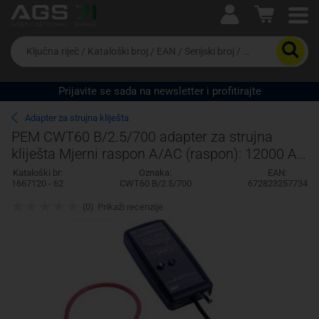
Ova postavka prilagođava asortiman proizvoda i
cijene vašim potrebama.
Da
biste
potražili
proizvod,
Prijavite se sada na newsletter i profitirajte
unesite
ključnu
Pravno lice
Fizičko lice
Adapter za strujna kliješta
riječ,
PEM CWT60 B/2.5/700 adapter za strujna
kataloški
kliješta Mjerni raspon A/AC (raspon): 12000 A
broj,
EAN
(max) fleksibilne
Kataloški br:
Oznaka:
EAN:
ili
1667120 - 62
CWT60 B/2.5/700
672823257734
serijski
broj
(0)
Prikaži recenzije