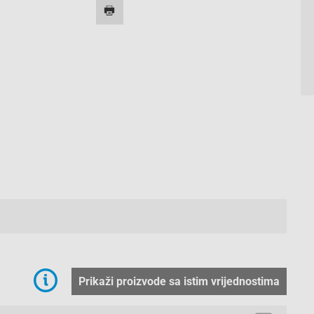
2/2
Prikaži proizvode sa istim vrijednostima