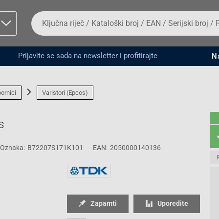
Da
biste
potražili
proizvod,
unesite
Prijavite se sada na newsletter i profitirajte
N
ključnu
man proizvoda i
riječ,
kataloški
broj,
ornici
Varistori (Epcos)
EAN
ili
serijski
s
broj
Oznaka:
B72207S171K101
EAN:
2050000140136
Fizičko lice
Zapamti
Uporedite