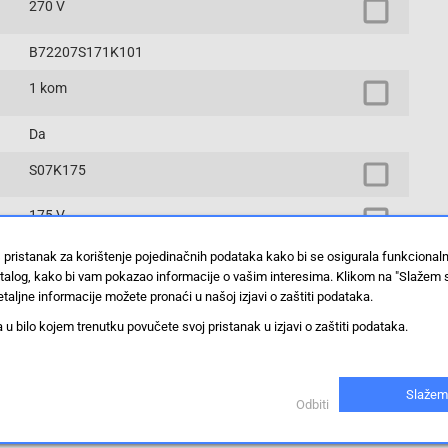
270 V
B72207S171K101
1 kom
Da
S07K175
175 V
 pristanak za korištenje pojedinačnih podataka kako bi se osigurala funkcional
225 V
stalog, kako bi vam pokazao informacije o vašim interesima. Klikom na "Slažem 
taljne informacije možete pronaći u našoj izjavi o zaštiti podataka.
disk varistor
 bilo kojem trenutku povučete svoj pristanak u izjavi o zaštiti podataka.
Prikaži proizvode sa istim vrijednostima
Slažem
Odbiti