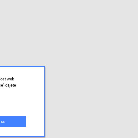
nost web
se" dajete
 se