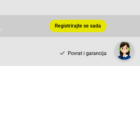
Registrirajte se sada
e.
✕
Trebate pomoć? Tu smo! 👋
Povrat i garancija
AGS71 Newsletter
radno vrijeme
pon. - sub.: 9:00 - 21:00
nedjelja: neradna
tel. maloprodaja:+387 033 65 58 07