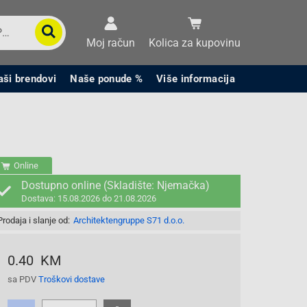
Moj račun
Kolica za kupovinu
aši brendovi
Naše ponude %
Više informacija
Online
Dostupno online (Skladište: Njemačka)
Dostava: 15.08.2026 do 21.08.2026
Prodaja i slanje od:
Architektengruppe S71 d.o.o.
0.40 KM
sa PDV
Troškovi dostave