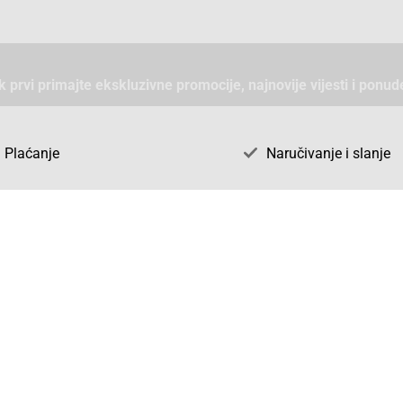
ek prvi primajte ekskluzivne promocije, najnovije vijesti i ponud
Plaćanje
Naručivanje i slanje
Otkrijte AGS71 u BiH
ni dijelovi
O firmi AGS71
vka
Naše jake marke
acija
vjeti