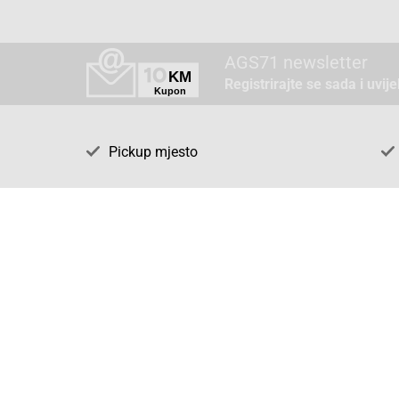
AGS71 newsletter
Registrirajte se sada i uvij
Pickup mjesto
Način plaćanja
Pomoć
1. Rezerv
2. Popra
3. Kalibr
4. Opći u