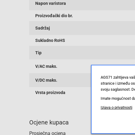
Napon varistora
Proizvođački dio br.
Sadržaj
Sukladno RoHS
Tip
V/AC maks.
AGS71 zahtijeva vaš
V/DC maks.
stranice i između o
svoju saglasnost. De
Vrsta proizvoda
Imate mogućnost da u
Izjava o privatnosti
Ocjene kupaca
Prosječna ocjena