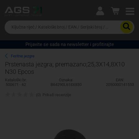
Ova postavka prilagođava asortiman proizvoda i
cijene vašim potrebama.
Da
biste
potražili
proizvod,
Prijavite se sada na newsletter i profitirajte
unesite
Pravno lice
Fizičko lice
ključnu
Feritne jezgre
riječ,
Prstenasta jezgra; premazano;25,3X14,8X10
kataloški
N30 Epcos
broj,
EAN
Kataloški br:
Oznaka:
EAN:
ili
500671 - 62
B64290L618X830
2050000141553
serijski
broj
(0)
Prikaži recenzije