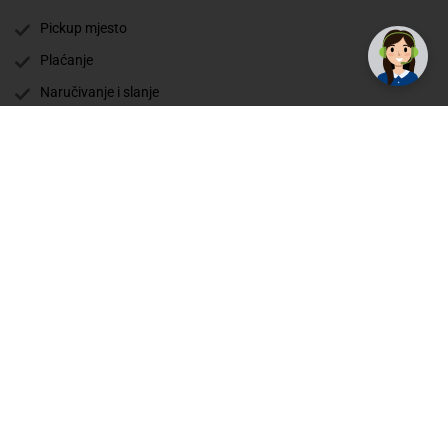
Pickup mjesto
Plaćanje
Naručivanje i slanje
Povrat i garancija
Način plaćanja