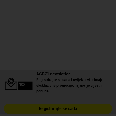
AGS71 newsletter
Registrirajte se sada i uvijek prvi primajte
ekskluzivne promocije, najnovije vijesti i
ponude.
Registrirajte se sada
✕
Trebate pomoć? Tu smo! 👋