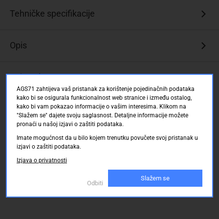
Tehničke specifikacije
Opis
Ocjene kupaca
AGS71 zahtijeva vaš pristanak za korištenje pojedinačnih podataka
kako bi se osigurala funkcionalnost web stranice i između ostalog,
kako bi vam pokazao informacije o vašim interesima. Klikom na
"Slažem se" dajete svoju saglasnost. Detaljne informacije možete
pronaći u našoj izjavi o zaštiti podataka.
Imate mogućnost da u bilo kojem trenutku povučete svoj pristanak u
izjavi o zaštiti podataka.
Izjava o privatnosti
Slažem se
Odbiti