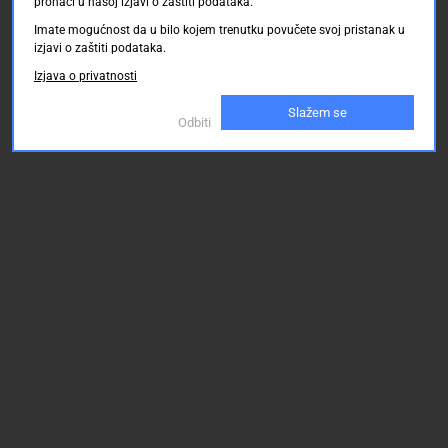
pronaći u našoj izjavi o zaštiti podataka.
150.00 KM
150.00 KM
150.00
Imate mogućnost da u bilo kojem trenutku povučete svoj pristanak u
izjavi o zaštiti podataka.
Izjava o privatnosti
Slažem se
Odbiti