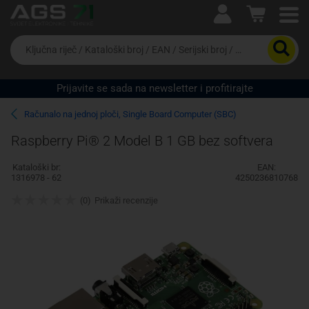
Ova postavka prilagođava asortiman proizvoda i
cijene vašim potrebama.
Da
biste
potražili
proizvod,
Prijavite se sada na newsletter i profitirajte
unesite
ključnu
Pravno lice
Fizičko lice
Računalo na jednoj ploči, Single Board Computer (SBC)
riječ,
kataloški
Raspberry Pi® 2 Model B 1 GB bez softvera
broj,
EAN
Kataloški br:
EAN:
ili
1316978 - 62
4250236810768
serijski
broj
(0)
Prikaži recenzije