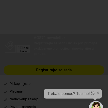
AGS71 newsletter
Registrirajte se sada i uvijek prvi primajte
ekskluzivne promocije, najnovije vijesti i
ponude.
Registrirajte se sada
Pickup mjesto
Plaćanje
✕
Trebate pomoć? Tu smo! 👋
Naručivanje i slanje
Povrat i garancija