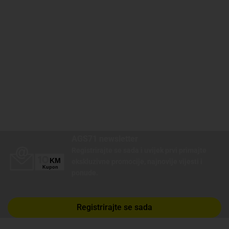
AGS71 newsletter
Registrirajte se sada i uvijek prvi primajte
ekskluzivne promocije, najnovije vijesti i
ponude.
Registrirajte se sada