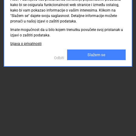
na
kako bi se osigurala funkcionalnost web stranice i između ostalog,
kako bi vam pokazao informacije o vašim interesima. Klikom na
zaslonu
Conrad Electronic SE
Conrad Electronic SE
Conrad Electronic 
"Slažem se" dajete svoju saglasnost. Detaljne informacije možete
Dostupno online
Dostupno online
Dostupno online
u
pronaći u našoj izjavi o zaštiti podataka.
Dostava: 14.08.2026 d
Dostava: 14.08.2026 d
Dostava: 14.08.202
4K
o 20.08.2026
o 20.08.2026
o 20.08.2026
kvaliteti
Imate mogućnost da u bilo kojem trenutku povučete svoj pristanak u
izjavi o zaštiti podataka.
WLAN-
320.00 KM
320.00 KM
320.00
Izjava o privatnosti
AC
standard
Slažem se
Odbiti
Nova
verzija
Bluetooth®-
a:
5.0
Napajanje
preko
Etherneta
opcionalno
(HAT
priključak)
Radna