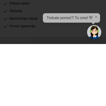
Pickup mjesto
Plaćanje
✕
Trebate pomoć? Tu smo! 👋
Naručivanje i slanje
Povrat i garancija
Način plaćanja