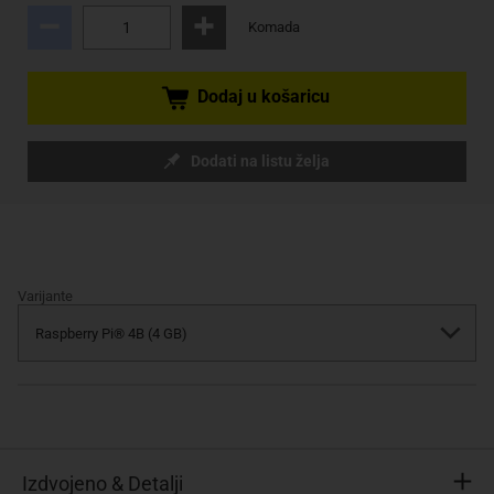
Komada
Dodaj u košaricu
Dodati na listu želja
Varijante
Izdvojeno & Detalji