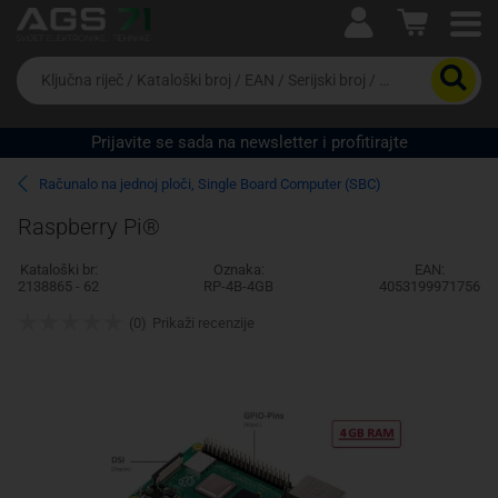
Ova postavka prilagođava asortiman proizvoda i
cijene vašim potrebama.
Da
biste
potražili
proizvod,
Prijavite se sada na newsletter i profitirajte
unesite
ključnu
Pravno lice
Fizičko lice
Računalo na jednoj ploči, Single Board Computer (SBC)
riječ,
kataloški
Raspberry Pi®
broj,
EAN
Kataloški br:
Oznaka:
EAN:
ili
2138865 - 62
RP-4B-4GB
4053199971756
serijski
broj
(0)
Prikaži recenzije