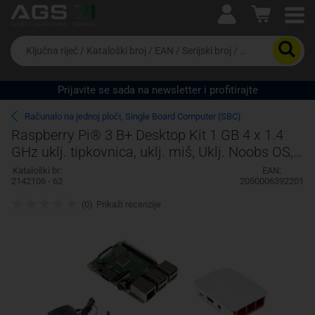
Ova postavka prilagođava asortiman proizvoda i
cijene vašim potrebama.
Da
biste
potražili
proizvod,
Prijavite se sada na newsletter i profitirajte
unesite
ključnu
Pravno lice
Fizičko lice
Računalo na jednoj ploči, Single Board Computer (SBC)
riječ,
Raspberry Pi® 3 B+ Desktop Kit 1 GB 4 x 1.4
kataloški
GHz uklj. tipkovnica, uklj. miš, Uklj. Noobs OS,
broj,
EAN
Uklj. napajanje, uklj. kućište,
Kataloški br:
EAN:
ili
2142106 - 62
2050006392201
serijski
broj
(0)
Prikaži recenzije