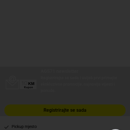
AGS71 newsletter
Registrirajte se sada i uvijek prvi primajte
ekskluzivne promocije, najnovije vijesti i
ponude.
Registrirajte se sada
Pickup mjesto