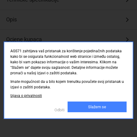
Pi®
set
sa
Opis
svim
potrebnim
komponentama
Ocjene kupaca
za
rad
AGS71 zahtijeva vaš pristanak za korištenje pojedinačnih podataka
s
kako bi se osigurala funkcionalnost web stranice i između ostalog,
uređajemRaspberry
kako bi vam pokazao informacije o vašim interesima. Klikom na
"Slažem se" dajete svoju saglasnost. Detaljne informacije možete
Pi®
pronaći u našoj izjavi o zaštiti podataka.
3
B+
Imate mogućnost da u bilo kojem trenutku povučete svoj pristanak u
izjavi o zaštiti podataka.
Uklj.Raspberry
Izjava o privatnosti
Pi®
3
Slažem se
B+,
Odbiti
originalno
kućište
Raspberry
Pi®,