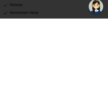
Plaćanje
Naručivanje i slanje
Povrat i garancija
Način plaćanja