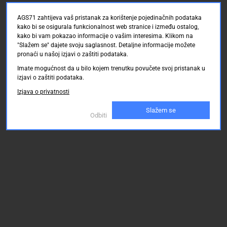
AGS71 zahtijeva vaš pristanak za korištenje pojedinačnih podataka
kako bi se osigurala funkcionalnost web stranice i između ostalog,
kako bi vam pokazao informacije o vašim interesima. Klikom na
"Slažem se" dajete svoju saglasnost. Detaljne informacije možete
pronaći u našoj izjavi o zaštiti podataka.
Imate mogućnost da u bilo kojem trenutku povučete svoj pristanak u
izjavi o zaštiti podataka.
Izjava o privatnosti
Slažem se
Odbiti