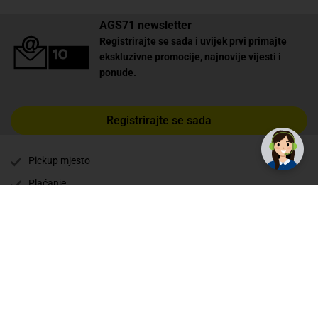
AGS71 newsletter
Registrirajte se sada i uvijek prvi primajte
ekskluzivne promocije, najnovije vijesti i
ponude.
✕
Trebate pomoć? Tu smo! 👋
Registrirajte se sada
Pickup mjesto
Plaćanje
Naručivanje i slanje
Povrat i garancija
Način plaćanja