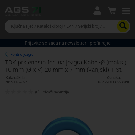
Ova postavka prilagođava asortiman proizvoda i
cijene vašim potrebama.
Da
biste
potražili
proizvod,
Prijavite se sada na newsletter i profitirajte
unesite
Pravno lice
Fizičko lice
ključnu
Feritne jezgre
riječ,
TDK prstenasta feritna jezgra Kabel-Ø (maks.)
kataloški
10 mm (Ø x V) 20 mm x 7 mm (vanjski) 1 St.
broj,
EAN
Kataloški br:
Oznaka:
ili
2853116 - 62
B64290L0632X830
serijski
broj
(0)
Prikaži recenzije