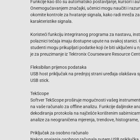
Funkcije kao što su automatsko postavljanje, kursori i a
Onemogućavanjem značajki, učenici mogu naučiti i razumj
okomite kontrole za hvatanje signala, kako radi mreža za
karakteristike signala.
Koristeći funkciju integriranog programa za nastavu, inst
polaznici tečaja imaju dostupne upute na svakoj stanici. 
studenti mogu prikupljati podatke koji će biti uključeni u
je za preuzimanje iz Tektronix Courseware Resource Cent
Fleksibilan prijenos podataka
USB host priključak na prednjoj strani uređaja olakšava 
USB stick.
TekScope
Softver TekScope proširuje mogućnosti vašeg instrumen
na vaše računalo za offline analizu. Funkcije daljinske 
dekodiranja protokola na najčešće korištenim sabirnicam
analize za neograničena mjerenja, trendove, histograme, p
Priključak za osobno računalo
Nakon spajanja osobnog računala putem USB priključka n