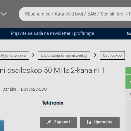
Da
biste
potražili
proizvod,
unesite
Prijavite se sada na newsletter i profitirajte
N
ključnu
man proizvoda i
riječ,
kataloški
broj,
Mjerna tehnika
Laboratorijski mjerni uređaji
Osciloskop
EAN
ili
ni osciloskop 50 MHz 2-kanalni 1
serijski
broj
Oznaka:
TBS1052C-EDU
Fizičko lice
Zapamti
Uporedite