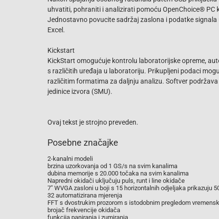
uhvatiti, pohraniti i analizirati pomoću OpenChoice® PC
Jednostavno povucite sadržaj zaslona i podatke signala u
Excel.
Kickstart
KickStart omogućuje kontrolu laboratorijske opreme, au
s različitih uređaja u laboratoriju. Prikupljeni podaci mogu se
različitim formatima za daljnju analizu. Softver podržava
jedinice izvora (SMU).
Ovaj tekst je strojno preveden.
Posebne značajke
2-kanalni modeli
brzina uzorkovanja od 1 GS/s na svim kanalima
dubina memorije s 20.000 točaka na svim kanalima
Napredni okidači uključuju puls, runt i line okidače
7" WVGA zasloni u boji s 15 horizontalnih odjeljaka prikazuju 5
32 automatizirana mjerenja
FFT s dvostrukim prozorom s istodobnim pregledom vremensk
brojač frekvencije okidača
funkcija paniranja i zumiranja