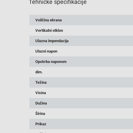
Tehničke specifikacije
Veličina ekrana
Vertikalni otklon
Ulazna impendacija
Ulazni napon
Opskrba naponom
dim.
Težina
Visina
Dužina
Širina
Prikaz