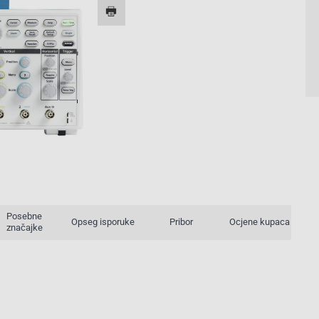
26/26
Posebne
Opseg isporuke
Pribor
Ocjene kupaca
značajke