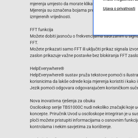
mjerenja umjesto da morate klikati kroz brojne izbornike.
Izjava o privatnosti
Mjerenja su označena bojama prema izvoru i prikazana na 
izmjerenih vrijednosti.
FFT funkcija
Možete dobiti jasnoću o frekvencijama sadržanim u signal
FFT.
Možete prikazati samo FFT ili uključiti prikaz signala izvo
zaslon prikazuje važne postavke bez blokiranja FFT zasl
HelpEverywhere®
HelpEverywhere® sustav pruža tekstove pomoći s ilustrac
korisnicima da lakše odrede koja mjerenja koristiti i kako i
Jezik pomoći odgovara odgovarajućem korisničkom suče
Nova inovativna rješenja za obuku
Osciloskop serije TBS1000C nudi nekoliko značajki koje
koncepte. Priručnik Uvod u osciloskope integriran je u
ploči možete pristupiti informacijama o osnovnim funkci
kontrolama i nekim savjetima za korištenje.