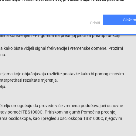
prozirnoj pozadini tako da signali nisu zaklonjeni prikazima
Slažem
Odbiti
ima korištenjem FFT gumba na prednjoj ploči za pristup funkciji
ra kako biste vidjeli signal frekvencije i vremenske domene. Prozirni
ona.
ijama koje objašnjavaju različite postavke kako bi pomogle novim
nterpretirati rezultate mjerenja.
lju.
 učitelju omogućuju da provede više vremena podučavajući osnovne
 sustav pomoći TBS1000C. Pritiskom na gumb Pomoć na prednjoj
jama osciloskopa, kao i pregledu osciloskopa TBS1000C, njegovim