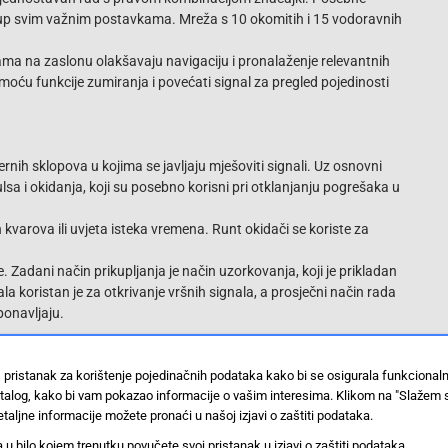
tup svim važnim postavkama. Mreža s 10 okomitih i 15 vodoravnih
.
jama na zaslonu olakšavaju navigaciju i pronalaženje relevantnih
oću funkcije zumiranja i povećati signal za pregled pojedinosti
nih sklopova u kojima se javljaju mješoviti signali. Uz osnovni
lsa i okidanja, koji su posebno korisni pri otklanjanju pogrešaka u
 kvarova ili uvjeta isteka vremena. Runt okidači se koriste za
 Zadani način prikupljanja je način uzorkovanja, koji je prikladan
la koristan je za otkrivanje vršnih signala, a prosječni način rada
onavljaju.
 pristanak za korištenje pojedinačnih podataka kako bi se osigurala funkcional
u i praktičnu provjeru širokog raspona stanja signala u
stalog, kako bi vam pokazao informacije o vašim interesima. Klikom na "Slažem 
nu. Podijeljeni su u četiri kategorije: frekvencija, vrijeme,
taljne informacije možete pronaći u našoj izjavi o zaštiti podataka.
ta mjerenja, što vam omogućuje odabir između 32 automatska
 bilo kojem trenutku povučete svoj pristanak u izjavi o zaštiti podataka.