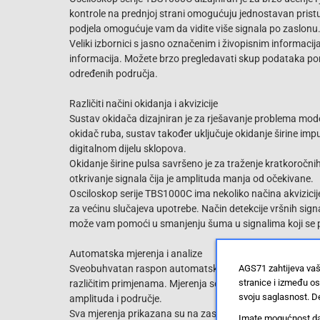
kontrole na prednjoj strani omogućuju jednostavan pris
podjela omogućuje vam da vidite više signala po zaslonu
Veliki izbornici s jasno označenim i živopisnim informaci
informacija. Možete brzo pregledavati skup podataka pom
određenih područja.
Različiti načini okidanja i akvizicije
Sustav okidača dizajniran je za rješavanje problema moder
okidač ruba, sustav također uključuje okidanje širine impu
digitalnom dijelu sklopova.
Okidanje širine pulsa savršeno je za traženje kratkoročnih
otkrivanje signala čija je amplituda manja od očekivane.
Osciloskop serije TBS1000C ima nekoliko načina akvizicije.
za većinu slučajeva upotrebe. Način detekcije vršnih signa
može vam pomoći u smanjenju šuma u signalima koji se p
Automatska mjerenja i analize
AGS71 zahtijeva vaš
Sveobuhvatan raspon automatskih mjerenja omogućuje brz
stranice i između o
različitim primjenama. Mjerenja se prikazuju na jednom ekra
svoju saglasnost. De
amplituda i područje.
Sva mjerenja prikazana su na zaslonu za odabir rezulta
Imate mogućnost da u