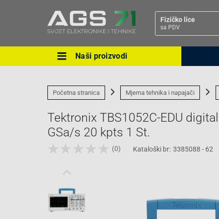
Fizičko lice
sa PDV
Naši proizvodi
Ova postavka prilagođava asorti
cijene vašim potrebama.
Početna stranica
Mjerna tehnika i napajači
Tektronix TBS1052C-EDU digital
GSa/s 20 kpts 1 St.
(0)
Kataloški br:
3385088 - 62
Pravno lice