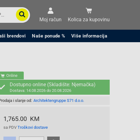
Moj račun
Kolica za kupovinu
aši brendovi
Naše ponude %
Više informacija
Online
Dostupno online (Skladište: Njemačka)
Dostava: 14.08.2026 do 20.08.2026
Prodaja i slanje od:
Architektengruppe S71 d.o.o.
1,765.00 KM
sa PDV
Troškovi dostave