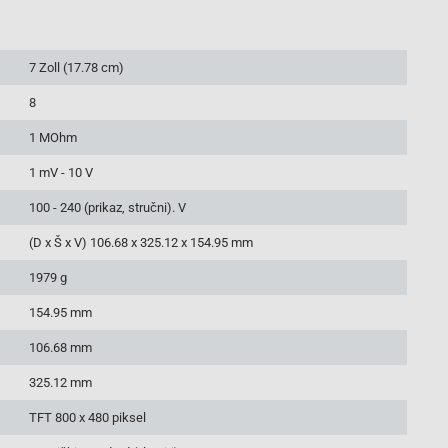
7 Zoll (17.78 cm)
8
1 MOhm
1 mV - 10 V
100 - 240 (prikaz, stručni). V
(D x Š x V) 106.68 x 325.12 x 154.95 mm
1979 g
154.95 mm
106.68 mm
325.12 mm
TFT 800 x 480 piksel