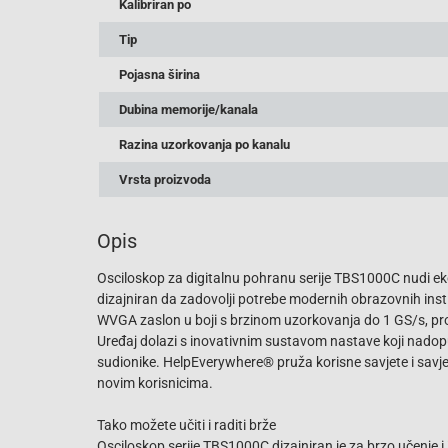
Kalibriran po
Tip
Pojasna širina
Dubina memorije/kanala
Razina uzorkovanja po kanalu
Vrsta proizvoda
Opis
Osciloskop za digitalnu pohranu serije TBS1000C nudi 
dizajniran da zadovolji potrebe modernih obrazovnih insti
WVGA zaslon u boji s brzinom uzorkovanja do 1 GS/s, p
Uređaj dolazi s inovativnim sustavom nastave koji nadop
sudionike. HelpEverywhere® pruža korisne savjete i savjete
novim korisnicima.
Tako možete učiti i raditi brže
Osciloskop serije TBS1000C dizajniran je za brzo učenje