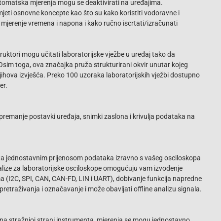
utomatska mjerenja mogu se deaktivirati na uređajima.
eti osnovne koncepte kao što su kako koristiti vodoravne i
 mjerenje vremena i napona i kako ručno iscrtati/izračunati
ruktori mogu učitati laboratorijske vježbe u uređaj tako da
Osim toga, ova značajka pruža strukturirani okvir unutar kojeg
 njihova izvješća. Preko 100 uzoraka laboratorijskih vježbi dostupno
er.
spremanje postavki uređaja, snimki zaslona i krivulja podataka na
ta jednostavnim prijenosom podataka izravno s vašeg osciloskopa
analize za laboratorijske osciloskope omogućuju vam izvođenje
a (I2C, SPI, CAN, CAN-FD, LIN i UART), dobivanje funkcija napredne
retraživanja i označavanje i može obavljati offline analizu signala.
a stražnjoj strani instrumenta, mjerenja se mogu jednostavno