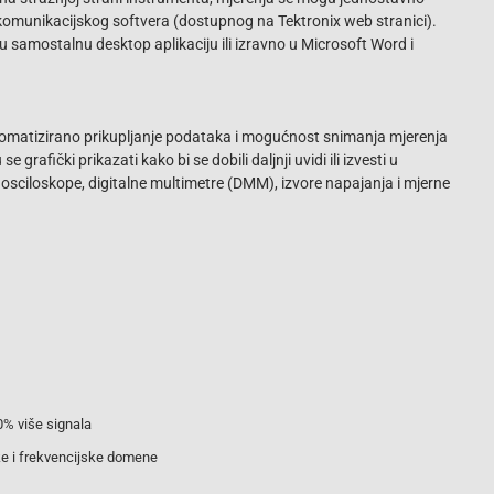
 komunikacijskog softvera (dostupnog na Tektronix web stranici).
 samostalnu desktop aplikaciju ili izravno u Microsoft Word i
tomatizirano prikupljanje podataka i mogućnost snimanja mjerenja
 grafički prikazati kako bi se dobili daljnji uvidi ili izvesti u
 osciloskope, digitalne multimetre (DMM), izvore napajanja i mjerne
0% više signala
e i frekvencijske domene