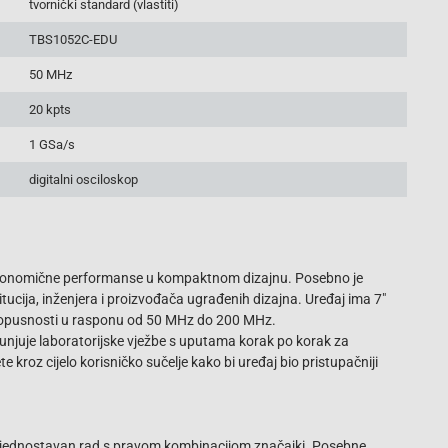
tvornički standard (vlastiti)
TBS1052C-EDU
50 MHz
20 kpts
1 GSa/s
digitalni osciloskop
ekonomične performanse u kompaktnom dizajnu. Posebno je
tucija, inženjera i proizvođača ugrađenih dizajna. Uređaj ima 7"
ropusnosti u rasponu od 50 MHz do 200 MHz.
unjuje laboratorijske vježbe s uputama korak po korak za
 kroz cijelo korisničko sučelje kako bi uređaj bio pristupačniji
 i jednostavan rad s pravom kombinacijom značajki. Posebne