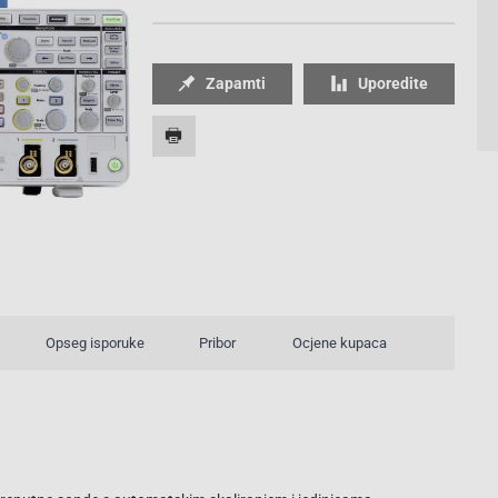
Zapamti
Uporedite
4/4
Opseg isporuke
Pribor
Ocjene kupaca