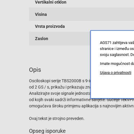
Vertikalni otklon
Visina
Vrsta proizvoda
Zaslon
AGS71 zahtijeva vaš
stranice i između o
svoju saglasnost. De
Imate mogućnost da u
Opis
Izjava o privatnosti
Osciloskopi serije TBS2000B s 9-inčnim WVGA zaslonom,
od 2 GS / s, prikažu i prikazuju znatno više signala koji 
Analizirajte svoje signale jednostavno i sigurno s novim
od kojih svaki sadrži informativne savjete. Sučelje TekV
omogućava široku primjenu aplikacija s najnovijim akti
Ovaj tekst je strojno preveden.
Opseg isporuke