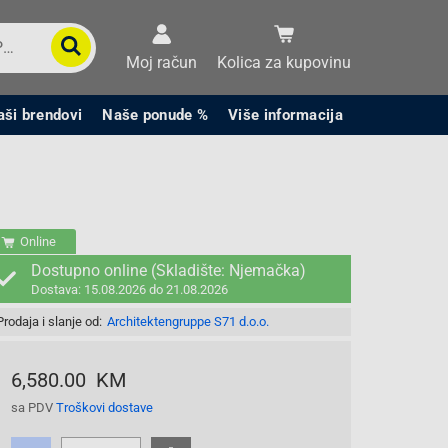
Moj račun
Kolica za kupovinu
aši brendovi
Naše ponude %
Više informacija
Online
Dostupno online (Skladište: Njemačka)
Dostava: 15.08.2026 do 21.08.2026
Prodaja i slanje od:
Architektengruppe S71 d.o.o.
6,580.00 KM
sa PDV
Troškovi dostave