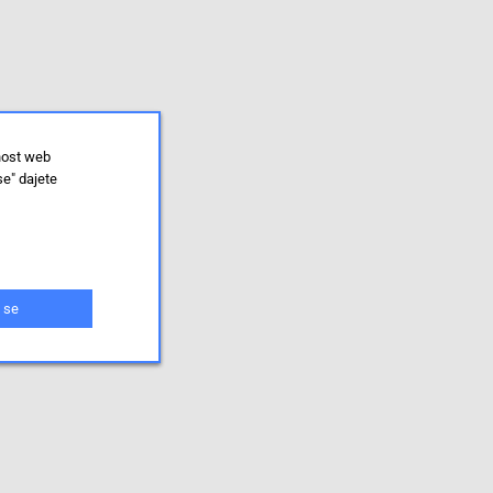
nost web
se" dajete
 se