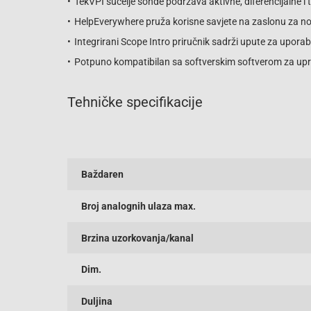
TekVPI sučelje sonde podržava aktivne, diferencijalne 
HelpEverywhere pruža korisne savjete na zaslonu za no
Integrirani Scope Intro priručnik sadrži upute za upora
Potpuno kompatibilan sa softverskim softverom za up
Tehničke specifikacije
Baždaren
Broj analognih ulaza max.
Brzina uzorkovanja/kanal
Dim.
Duljina