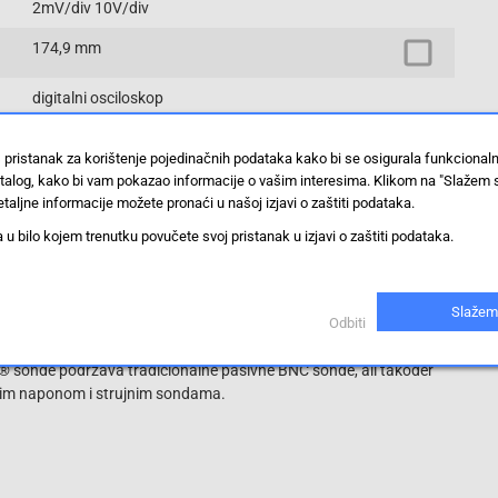
2mV/div 10V/div
174,9 mm
digitalni osciloskop
800x480 TFT
 pristanak za korištenje pojedinačnih podataka kako bi se osigurala funkcional
stalog, kako bi vam pokazao informacije o vašim interesima. Klikom na "Slažem 
Prikaži proizvode sa istim vrijednostima
taljne informacije možete pronaći u našoj izjavi o zaštiti podataka.
 bilo kojem trenutku povučete svoj pristanak u izjavi o zaštiti podataka.
 rekordnom duljinom od 5 milijuna bodova i brzinom uzorkovanja
Slažem
Odbiti
će vam pomoći u uklanjanju pogrešaka i potvrđivanju dizajna.
 prikazima pokazivača na valnom obliku i 32 automatska mjerenja,
PI® sonde podržava tradicionalne pasivne BNC sonde, ali također
vnim naponom i strujnim sondama.