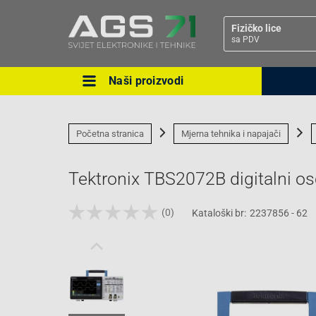
Fizičko lice
sa PDV
Naši proizvodi
Ova postavka prilagođava asorti
cijene vašim potrebama.
Početna stranica
Mjerna tehnika i napajači
Tektronix TBS2072B digitalni o
(0)
Kataloški br:
2237856 - 62
Pravno lice