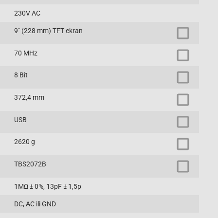
230V AC
9" (228 mm) TFT ekran
70 MHz
8 Bit
372,4 mm
USB
2620 g
TBS2072B
1MΩ ± 0%, 13pF ± 1,5p
DC, AC ili GND