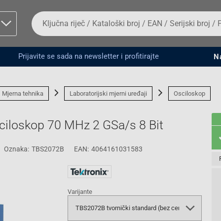
Da
biste
potražili
proizvod,
unesite
Prijavite se sada na newsletter i profitirajte
N
ključnu
man proizvoda i
riječ,
kataloški
broj,
Mjerna tehnika
Laboratorijski mjerni uređaji
Osciloskop
EAN
ili
serijski
sciloskop 70 MHz 2 GSa/s 8 Bit
broj
Oznaka:
TBS2072B
EAN:
4064161031583
Fizičko lice
Varijante