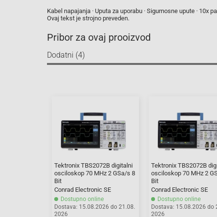
Kabel napajanja · Uputa za uporabu · Sigurnosne upute · 10x 
Ovaj tekst je strojno preveden.
Pribor za ovaj prooizvod
Dodatni (4)
Tektronix TBS2072B digitalni
Tektronix TBS2072B digi
osciloskop 70 MHz 2 GSa/s 8
osciloskop 70 MHz 2 G
Bit
Bit
Conrad Electronic SE
Conrad Electronic SE
Dostupno online
Dostupno online
Dostava: 15.08.2026 do 21.08.
Dostava: 15.08.2026 do 
2026
2026