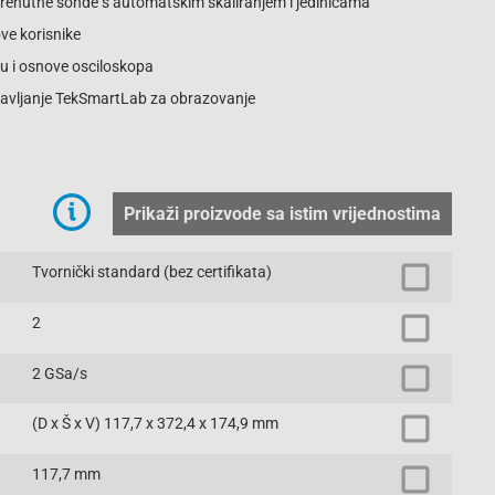
i trenutne sonde s automatskim skaliranjem i jedinicama
ve korisnike
bu i osnove osciloskopa
ravljanje TekSmartLab za obrazovanje
Prikaži proizvode sa istim vrijednostima
Tvornički standard (bez certifikata)
2
2 GSa/s
(D x Š x V) 117,7 x 372,4 x 174,9 mm
117,7 mm