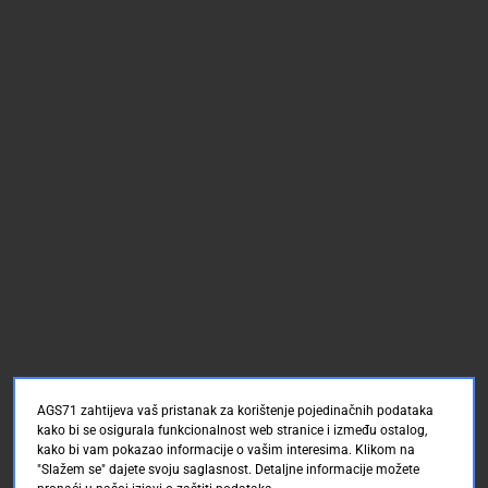
AGS71 zahtijeva vaš pristanak za korištenje pojedinačnih podataka
kako bi se osigurala funkcionalnost web stranice i između ostalog,
kako bi vam pokazao informacije o vašim interesima. Klikom na
"Slažem se" dajete svoju saglasnost. Detaljne informacije možete