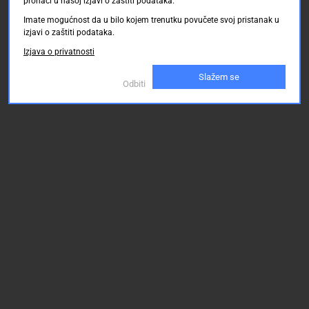
pronaći u našoj izjavi o zaštiti podataka.
Imate mogućnost da u bilo kojem trenutku povučete svoj pristanak u
izjavi o zaštiti podataka.
Izjava o privatnosti
Slažem se
Odbiti