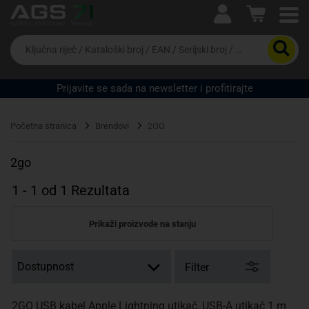
Ova postavka prilagođava asortiman proizvoda i
cijene vašim potrebama.
Da
biste
potražili
proizvod,
Prijavite se sada na newsletter i profitirajte
unesite
ključnu
Pravno lice
Fizičko lice
riječ,
Početna stranica
Brendovi
2GO
kataloški
broj,
EAN
2go
ili
serijski
1
-
1
od
1
Rezultata
broj
Prikaži proizvode na stanju
Filter
2GO USB kabel Apple Lightning utikač, USB-A utikač 1 m