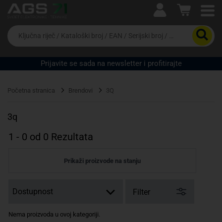
Ova postavka prilagođava asortiman proizvoda i
cijene vašim potrebama.
Da
biste
potražili
proizvod,
Prijavite se sada na newsletter i profitirajte
unesite
ključnu
Pravno lice
Fizičko lice
riječ,
Početna stranica
Brendovi
3Q
kataloški
broj,
EAN
3q
ili
serijski
1
-
0
od
0
Rezultata
broj
Prikaži proizvode na stanju
Filter
Nema proizvoda u ovoj kategoriji.