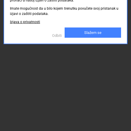
pronaći u našoj izjavi o zaštiti podataka.
Imate mogućnost da u bilo kojem trenutku povučete svoj pristanak u
izjavi o zaštiti podataka.
Izjava o privatnosti
Slažem se
Odbiti