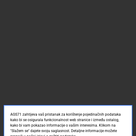
AGS71 zahtijeva vaš pristanak za korištenje pojedinačnih podataka
kako bi se osigurala funkcionalnost web stranice i između ostalog,
kako bi vam pokazao informacije o vašim interesima. Klikom na
"Slažem se" dajete svoju saglasnost. Detaljne informacije možete