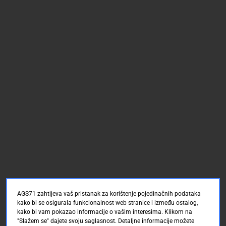
AGS71 zahtijeva vaš pristanak za korištenje pojedinačnih podataka
kako bi se osigurala funkcionalnost web stranice i između ostalog,
kako bi vam pokazao informacije o vašim interesima. Klikom na
"Slažem se" dajete svoju saglasnost. Detaljne informacije možete