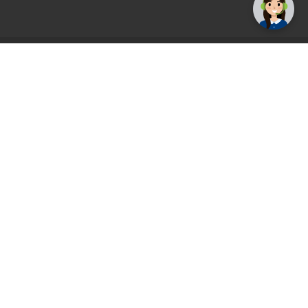
AGS71 newsletter
Registrirajte se sada i uvijek prvi primajte
ekskluzivne promocije, najnovije vijesti i
ponude.
Registrirajte se sada
Pickup mjesto
Plaćanje
Naručivanje i slanje
Povrat i garancija
Način plaćanja