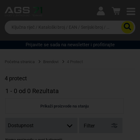
Ova postavka prilagođava asortiman proizvoda i
cijene vašim potrebama.
Da
biste
potražili
proizvod,
Prijavite se sada na newsletter i profitirajte
unesite
Pravno lice
Fizičko lice
ključnu
riječ,
Početna stranica
Brendovi
4 Protect
kataloški
broj,
EAN
4 protect
ili
serijski
1
-
0
od
0
Rezultata
broj
Prikaži proizvode na stanju
Filter
Nema proizvoda u ovoj kategoriji.