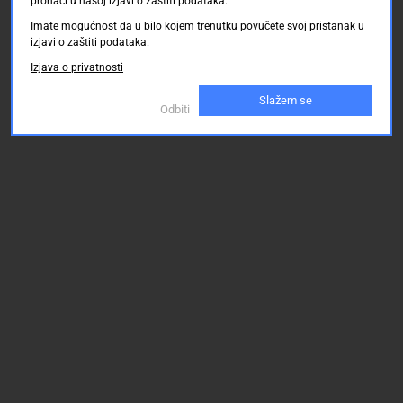
pronaći u našoj izjavi o zaštiti podataka.
Imate mogućnost da u bilo kojem trenutku povučete svoj pristanak u
izjavi o zaštiti podataka.
Izjava o privatnosti
Slažem se
Odbiti