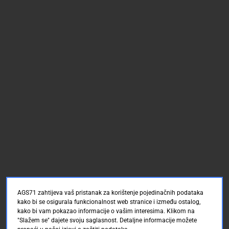
AGS71 zahtijeva vaš pristanak za korištenje pojedinačnih podataka
kako bi se osigurala funkcionalnost web stranice i između ostalog,
kako bi vam pokazao informacije o vašim interesima. Klikom na
"Slažem se" dajete svoju saglasnost. Detaljne informacije možete