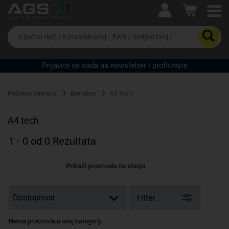
Ova postavka prilagođava asortiman proizvoda i
cijene vašim potrebama.
Da
biste
potražili
proizvod,
Prijavite se sada na newsletter i profitirajte
unesite
ključnu
Pravno lice
Fizičko lice
riječ,
Početna stranica
Brendovi
A4 Tech
kataloški
broj,
EAN
A4 tech
ili
serijski
1
-
0
od
0
Rezultata
broj
Prikaži proizvode na stanju
Filter
Nema proizvoda u ovoj kategoriji.