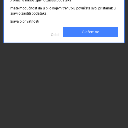
pronaći u našoj izjavi o zaštiti podataka.
Imate mogućnost da u bilo kojem trenutku povučete svoj pristanak u
izjavi o zaštiti podataka.
Izjava o privatnosti
Slažem se
Odbiti