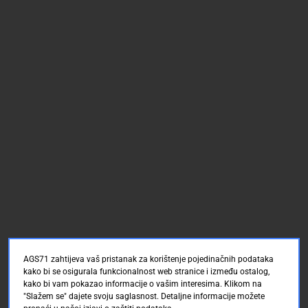
AGS71 zahtijeva vaš pristanak za korištenje pojedinačnih podataka
kako bi se osigurala funkcionalnost web stranice i između ostalog,
kako bi vam pokazao informacije o vašim interesima. Klikom na
"Slažem se" dajete svoju saglasnost. Detaljne informacije možete