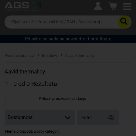
Ova postavka prilagođava asortiman proizvoda i
cijene vašim potrebama.
Da
biste
potražili
proizvod,
Prijavite se sada na newsletter i profitirajte
unesite
ključnu
Pravno lice
Fizičko lice
riječ,
Početna stranica
Brendovi
Aavid Thermalloy
kataloški
broj,
EAN
Aavid thermalloy
ili
serijski
1
-
0
od
0
Rezultata
broj
Prikaži proizvode na stanju
Filter
Nema proizvoda u ovoj kategoriji.