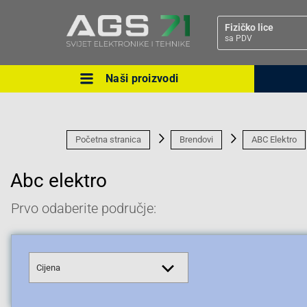
Fizičko lice
sa PDV
Naši proizvodi
Ova postavka prilagođava asorti
cijene vašim potrebama.
Početna stranica
Brendovi
ABC Elektro
Abc elektro
Prvo odaberite područje:
Pravno lice
Cijena