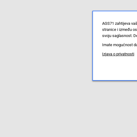
AGS71 zahtijeva vaš
stranice i između o
svoju saglasnost. De
Imate mogućnost da u
Izjava o privatnosti