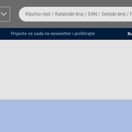
Da
biste
potražili
proizvod,
unesite
Prijavite se sada na newsletter i profitirajte
N
ključnu
man proizvoda i
riječ,
kataloški
broj,
EAN
ili
serijski
broj
Fizičko lice