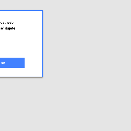
nost web
se" dajete
 se