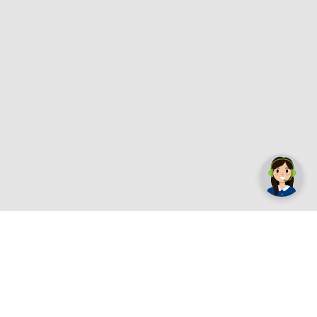
✕
Trebate pomoć? Tu smo! 👋
Registrirajte se sada
e.