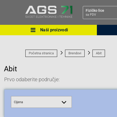
Fizičko lice
sa PDV
Naši proizvodi
Ova postavka prilagođava asorti
cijene vašim potrebama.
Početna stranica
Brendovi
Abit
Abit
Prvo odaberite područje:
Pravno lice
Cijena