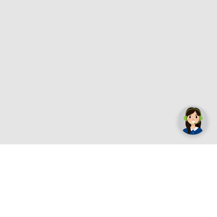
✕
Trebate pomoć? Tu smo! 👋
Registrirajte se sada
e.