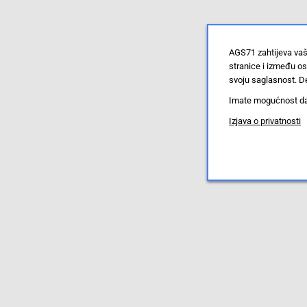
AGS71 zahtijeva vaš
stranice i između o
svoju saglasnost. De
Imate mogućnost da u
Izjava o privatnosti