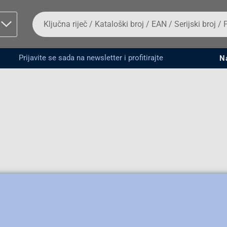
Da
biste
potražili
proizvod,
unesite
Prijavite se sada na newsletter i profitirajte
N
ključnu
man proizvoda i
riječ,
kataloški
broj,
EAN
ili
serijski
broj
Fizičko lice