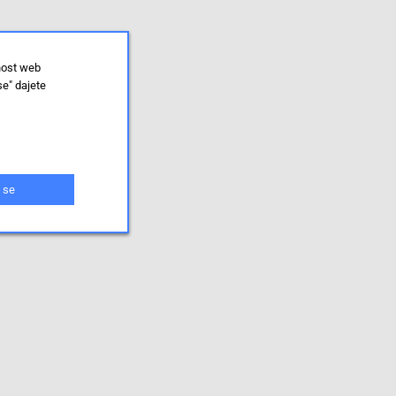
nost web
se" dajete
 se