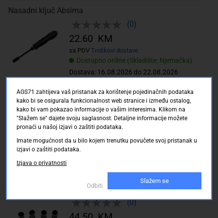
Nasadni ključ Absima
(0)
22.60 KM
sa PDV
Troškovi dostave
Dostupno online (Skladište: Njemačka)
Dostava: 16.08.2026 do 22.08.2026
AGS71 zahtijeva vaš pristanak za korištenje pojedinačnih podataka
Upravljački prekidač sa osvjetljenjem Absima
kako bi se osigurala funkcionalnost web stranice i između ostalog,
(0)
kako bi vam pokazao informacije o vašim interesima. Klikom na
"Slažem se" dajete svoju saglasnost. Detaljne informacije možete
31.00 KM
pronaći u našoj izjavi o zaštiti podataka.
sa PDV
Troškovi dostave
Imate mogućnost da u bilo kojem trenutku povučete svoj pristanak u
Dostupno online (Skladište: Njemačka)
izjavi o zaštiti podataka.
Dostava: 16.08.2026 do 22.08.2026
Izjava o privatnosti
1:10 Aluminijum Aluminijski razmak kotača 12 mm 6-
Slažem se
Odbiti
kutni Absima + 20.0 mm Crna 4 ST
(0)
44.50 KM