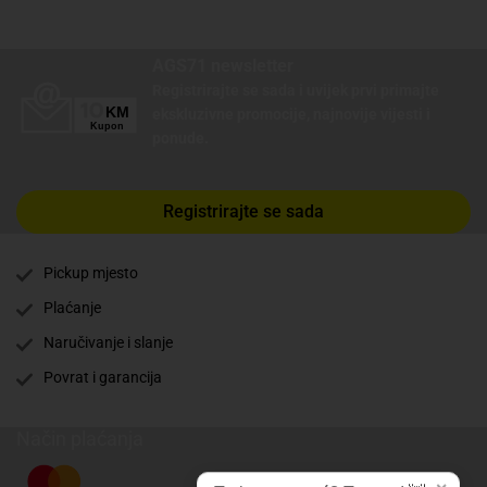
AGS71 newsletter
Registrirajte se sada i uvijek prvi primajte
ekskluzivne promocije, najnovije vijesti i
ponude.
Registrirajte se sada
Pickup mjesto
Plaćanje
Naručivanje i slanje
Povrat i garancija
Način plaćanja