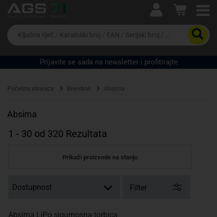
Ova postavka prilagođava asortiman proizvoda i
cijene vašim potrebama.
Da
biste
potražili
proizvod,
Prijavite se sada na newsletter i profitirajte
unesite
ključnu
Pravno lice
Fizičko lice
riječ,
Početna stranica
Brendovi
Absima
kataloški
broj,
EAN
Absima
ili
serijski
1
-
30
od
320
Rezultata
broj
Prikaži proizvode na stanju
Filter
Absima LiPo sigurnosna torbica