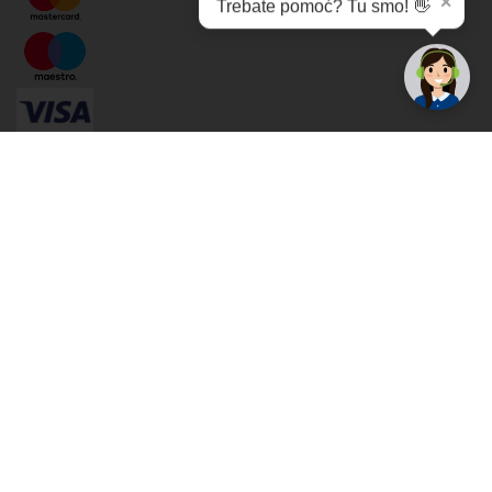
✕
Trebate pomoć? Tu smo! 👋
Cijene , uvjeti plaćanja
Možete izabrati jednu od sljedećih opcija načina plaćanja:
Plaćanje unaprijed
Plaćanje pouzećem
Plaćanje kreditnim karticama
(MasterCard®, Maestro®, Visa)