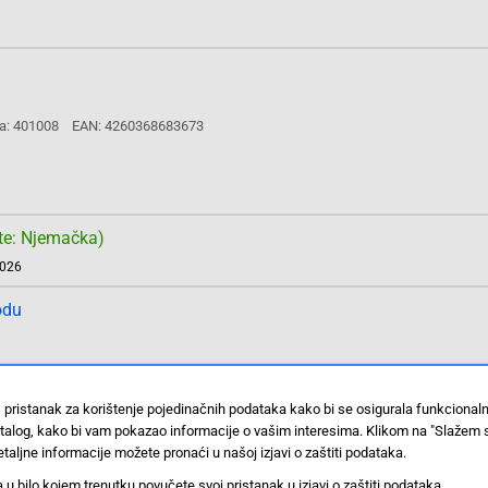
a: 401008
EAN: 4260368683673
te: Njemačka)
2026
odu
 pristanak za korištenje pojedinačnih podataka kako bi se osigurala funkcional
kadmijev 9 V block, micro (AAA), mignon (AA)
stalog, kako bi vam pokazao informacije o vašim interesima. Klikom na "Slažem 
a: 301003
EAN: 4260368681075
taljne informacije možete pronaći u našoj izjavi o zaštiti podataka.
 bilo kojem trenutku povučete svoj pristanak u izjavi o zaštiti podataka.