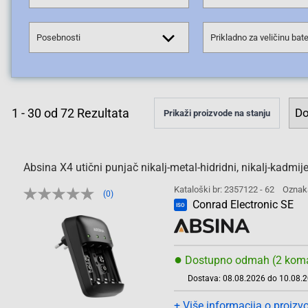
Posebnosti
Prikladno za veličinu bate
1
-
30
od
72
Rezultata
Prikaži proizvode na stanju
Absina X4 utični punjač nikalj-metal-hidridni, nikalj-kadmi
Kataloški br: 2357122 - 62
Oznak
(0)
Conrad Electronic SE
ISO
●
Dostupno odmah (2 kom
Dostava: 08.08.2026 do 10.08.
+ Više informacija o proizv