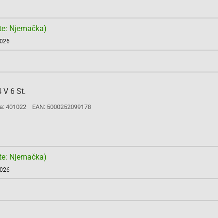
te: Njemačka)
2026
 V 6 St.
a: 401022
EAN: 5000252099178
te: Njemačka)
2026