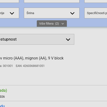
rije
Širina
Specifičnosti 
Više filtera
(2)
jev micro (AAA), mignon (AA), 9 V block
a: 301001
EAN: 4260368681051
ada)
2026
odu