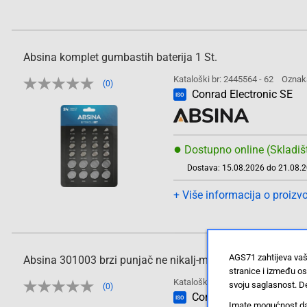
Absina komplet gumbastih baterija 1 St.
Kataloški br: 2445564 - 62
Oznak
(0)
Conrad Electronic SE
ISO
●
Dostupno online (Skladiš
Dostava: 15.08.2026 do 21.08.
+ Više informacija o proizv
AGS71 zahtijeva vaš
Absina 301003 brzi punjač ne nikalj-metal-hidridni, nikalj-
stranice i između o
Kataloški br: 2390417 - 62
Oznak
svoju saglasnost. De
(0)
Conrad Electronic SE
ISO
Imate mogućnost da u