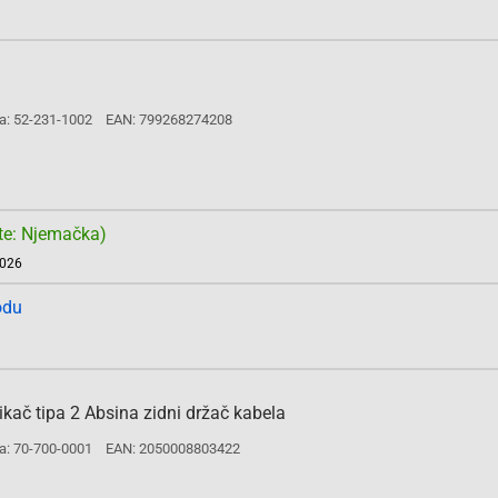
a: 52-231-1002
EAN: 799268274208
te: Njemačka)
2026
odu
kač tipa 2 Absina zidni držač kabela
a: 70-700-0001
EAN: 2050008803422