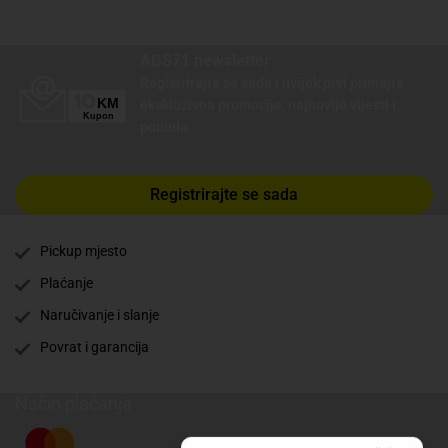
AGS71 newsletter
Registrirajte se sada i uvijek prvi primajte
ekskluzivne promocije, najnovije vijesti i
ponude.
Registrirajte se sada
Pickup mjesto
Plaćanje
Naručivanje i slanje
Povrat i garancija
Način plaćanja