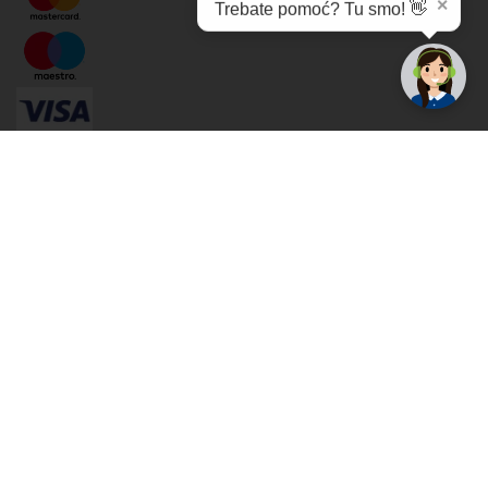
✕
Trebate pomoć? Tu smo! 👋
Cijene , uvjeti plaćanja
Možete izabrati jednu od sljedećih opcija načina plaćanja:
Plaćanje unaprijed
Plaćanje pouzećem
Plaćanje kreditnim karticama
(MasterCard®, Maestro®, Visa)