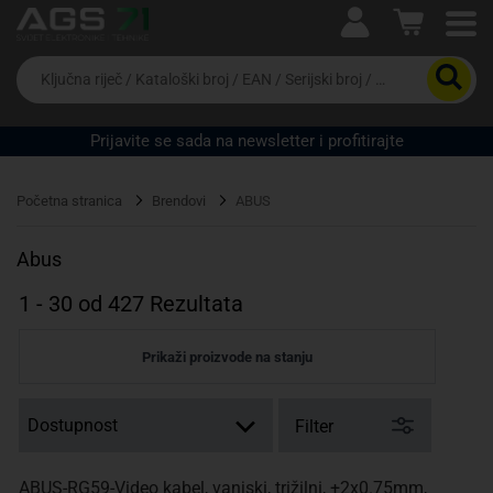
Ova postavka prilagođava asortiman proizvoda i
cijene vašim potrebama.
Da
biste
potražili
proizvod,
Prijavite se sada na newsletter i profitirajte
unesite
ključnu
Pravno lice
Fizičko lice
riječ,
Početna stranica
Brendovi
ABUS
kataloški
broj,
EAN
Abus
ili
serijski
1
-
30
od
427
Rezultata
broj
Prikaži proizvode na stanju
Filter
ABUS-RG59-Video kabel, vanjski, trižilni, +2x0.75mm,