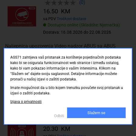
(0)
16.50 KM
sa PDV
Troškovi dostave
Dostupno online (Skladište: Njemačka)
Dostava: 16.08.2026 do 22.08.2026
Naljepnica upozorenja Video nadzor ABUS sa ABUS
Logo 74 x 52,5 mm AU1421
AGS71 zahtijeva vaš pristanak za korištenje pojedinačnih podataka
(0)
kako bi se osigurala funkcionalnost web stranice i između ostalog,
kako bi vam pokazao informacije o vašim interesima. Klikom na
13.80 KM
"Slažem se" dajete svoju saglasnost. Detaljne informacije možete
sa PDV
Troškovi dostave
pronaći u našoj izjavi o zaštiti podataka.
Dostupno online (Skladište: Njemačka)
Imate mogućnost da u bilo kojem trenutku povučete svoj pristanak u
Dostava: 16.08.2026 do 22.08.2026
izjavi o zaštiti podataka.
Izjava o privatnosti
Naljepnica upozorenja Alarm ABUS sa ABUS Logo 148 x
105 mm AU1422
Slažem se
Odbiti
(0)
20.30 KM