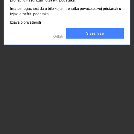
pronaći u našoj izjavi o zaštiti podataka.
Imate mogućnost da u bilo kojem trenutku povučete svoj pristanak u
izjavi o zaštiti podataka.
Izjava o privatnosti
Slažem se
Odbiti