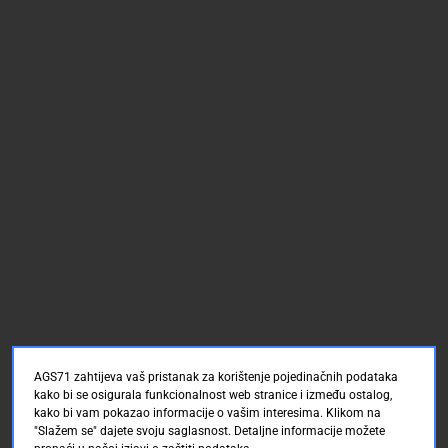
AGS71 zahtijeva vaš pristanak za korištenje pojedinačnih podataka
kako bi se osigurala funkcionalnost web stranice i između ostalog,
kako bi vam pokazao informacije o vašim interesima. Klikom na
"Slažem se" dajete svoju saglasnost. Detaljne informacije možete