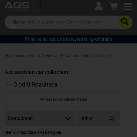
Ova postavka prilagođava asortiman proizvoda i
cijene vašim potrebama.
Da
biste
potražili
proizvod,
Prijavite se sada na newsletter i profitirajte
unesite
ključnu
Pravno lice
Fizičko lice
riječ,
Početna stranica
Brendovi
ACC Austrian Car Collection
kataloški
broj,
EAN
Acc austrian car collection
ili
serijski
1
-
0
od
0
Rezultata
broj
Prikaži proizvode na stanju
Filter
Nema proizvoda u ovoj kategoriji.