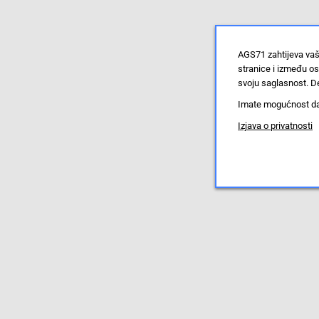
AGS71 zahtijeva vaš
stranice i između o
svoju saglasnost. De
Imate mogućnost da u
Izjava o privatnosti