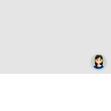
✕
Trebate pomoć? Tu smo! 👋
Registrirajte se sada
e.