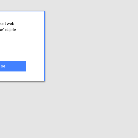
nost web
se" dajete
 se