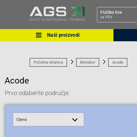
Fizičko lice
sa PDV
Naši proizvodi
Ova postavka prilagođava asorti
cijene vašim potrebama.
Početna stranica
Brendovi
Acode
Acode
Prvo odaberite područje:
Pravno lice
Cijena