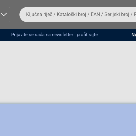
Da
biste
potražili
proizvod,
unesite
Prijavite se sada na newsletter i profitirajte
N
ključnu
man proizvoda i
riječ,
kataloški
broj,
EAN
ili
serijski
broj
Fizičko lice