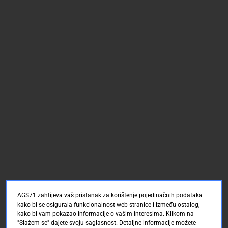
AGS71 zahtijeva vaš pristanak za korištenje pojedinačnih podataka
kako bi se osigurala funkcionalnost web stranice i između ostalog,
kako bi vam pokazao informacije o vašim interesima. Klikom na
"Slažem se" dajete svoju saglasnost. Detaljne informacije možete