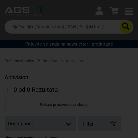
Ova postavka prilagođava asortiman proizvoda i
cijene vašim potrebama.
Da
biste
potražili
proizvod,
Prijavite se sada na newsletter i profitirajte
unesite
Pravno lice
Fizičko lice
ključnu
riječ,
Početna stranica
Brendovi
Activision
kataloški
broj,
EAN
Activision
ili
serijski
1
-
0
od
0
Rezultata
broj
Prikaži proizvode na stanju
Filter
Nema proizvoda u ovoj kategoriji.