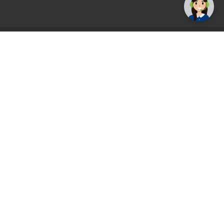
AGS71 newsletter
Registrirajte se sada i uvijek prvi primajte
ekskluzivne promocije, najnovije vijesti i
ponude.
Registrirajte se sada
Pickup mjesto
Plaćanje
Naručivanje i slanje
Povrat i garancija
Način plaćanja