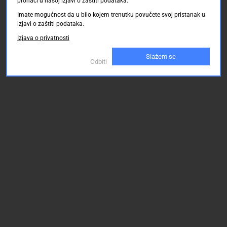
pronaći u našoj izjavi o zaštiti podataka.
Imate mogućnost da u bilo kojem trenutku povučete svoj pristanak u
izjavi o zaštiti podataka.
Izjava o privatnosti
Slažem se
Odbiti