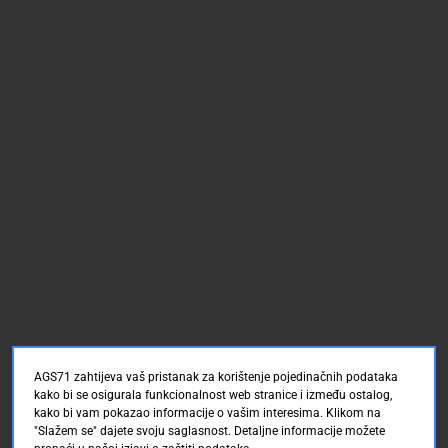
AGS71 zahtijeva vaš pristanak za korištenje pojedinačnih podataka
kako bi se osigurala funkcionalnost web stranice i između ostalog,
kako bi vam pokazao informacije o vašim interesima. Klikom na
"Slažem se" dajete svoju saglasnost. Detaljne informacije možete