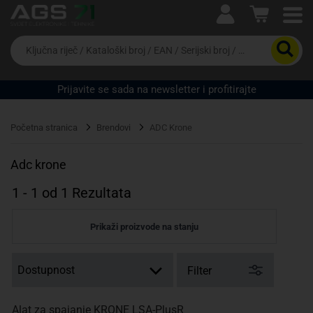
Ova postavka prilagođava asortiman proizvoda i
cijene vašim potrebama.
Da
biste
potražili
proizvod,
Prijavite se sada na newsletter i profitirajte
unesite
ključnu
Pravno lice
Fizičko lice
riječ,
Početna stranica
Brendovi
ADC Krone
kataloški
broj,
EAN
Adc krone
ili
serijski
1
-
1
od
1
Rezultata
broj
Prikaži proizvode na stanju
Filter
Alat za spajanje KRONE LSA-PlusR