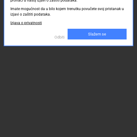
pronaći u našoj izjavi o zaštiti podataka.
Imate mogućnost da u bilo kojem trenutku povučete svoj pristanak u
izjavi o zaštiti podataka.
Izjava o privatnosti
Slažem se
Odbiti