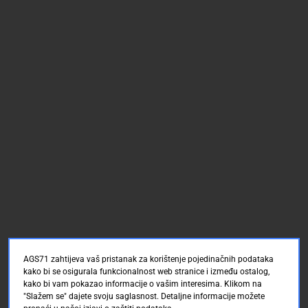
AGS71 zahtijeva vaš pristanak za korištenje pojedinačnih podataka
kako bi se osigurala funkcionalnost web stranice i između ostalog,
kako bi vam pokazao informacije o vašim interesima. Klikom na
"Slažem se" dajete svoju saglasnost. Detaljne informacije možete