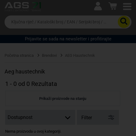
Ova postavka prilagođava asortiman proizvoda i
cijene vašim potrebama.
Da
biste
potražili
proizvod,
Prijavite se sada na newsletter i profitirajte
unesite
ključnu
Pravno lice
Fizičko lice
riječ,
Početna stranica
Brendovi
AEG Haustechnik
kataloški
broj,
EAN
Aeg haustechnik
ili
serijski
1
-
0
od
0
Rezultata
broj
Prikaži proizvode na stanju
Filter
Nema proizvoda u ovoj kategoriji.