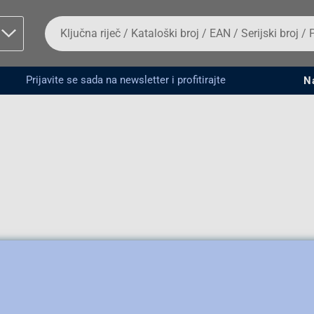
Da
biste
potražili
proizvod,
unesite
Prijavite se sada na newsletter i profitirajte
N
ključnu
man proizvoda i
riječ,
kataloški
broj,
EAN
ili
serijski
broj
Fizičko lice