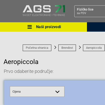
Fizičko lice
sa PDV
Naši proizvodi
Ova postavka prilagođava asorti
cijene vašim potrebama.
Početna stranica
Brendovi
Aeropiccola
Aeropiccola
Prvo odaberite područje:
Pravno lice
Cijena