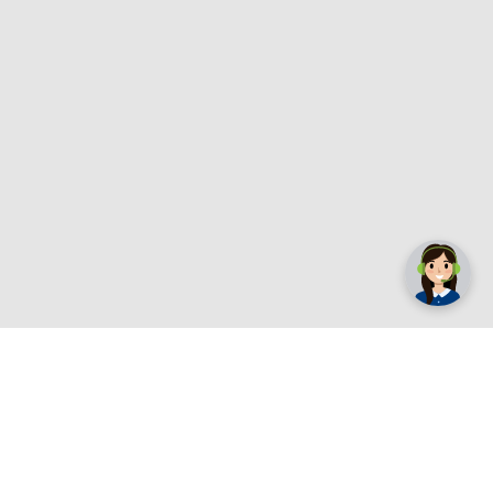
Registrirajte se sada
e.