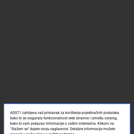
AGS71 zahtijeva vaš pristanak za korištenje pojedinačnih podataka
kako bi se osigurala funkcionalnost web stranice i između ostalog,
kako bi vam pokazao informacije o vašim interesima. Klikom na
"Slažem se" dajete svoju saglasnost. Detaljne informacije možete