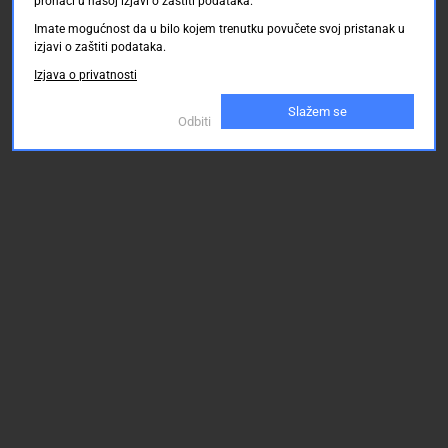
pronaći u našoj izjavi o zaštiti podataka.
Imate mogućnost da u bilo kojem trenutku povučete svoj pristanak u
izjavi o zaštiti podataka.
Izjava o privatnosti
Slažem se
Odbiti