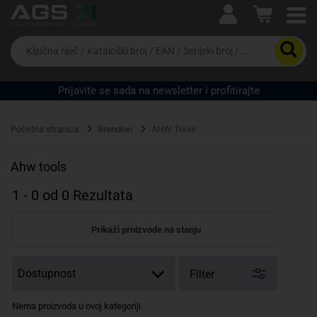
Ova postavka prilagođava asortiman proizvoda i
cijene vašim potrebama.
Da
biste
potražili
proizvod,
Prijavite se sada na newsletter i profitirajte
unesite
ključnu
Pravno lice
Fizičko lice
riječ,
Početna stranica
Brendovi
AHW Tools
kataloški
broj,
EAN
Ahw tools
ili
serijski
1
-
0
od
0
Rezultata
broj
Prikaži proizvode na stanju
Filter
Nema proizvoda u ovoj kategoriji.