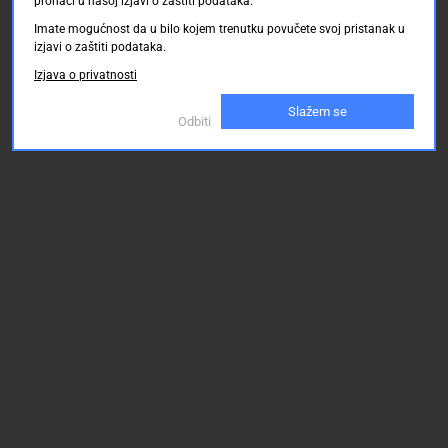
pronaći u našoj izjavi o zaštiti podataka.
Imate mogućnost da u bilo kojem trenutku povučete svoj pristanak u
izjavi o zaštiti podataka.
Izjava o privatnosti
Slažem se
Odbiti