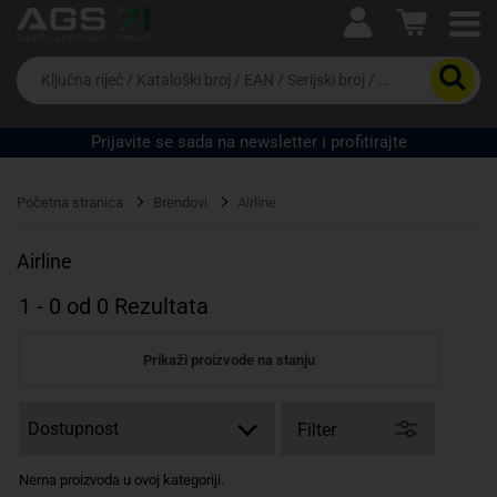
Ova postavka prilagođava asortiman proizvoda i
cijene vašim potrebama.
Da
biste
potražili
proizvod,
Prijavite se sada na newsletter i profitirajte
unesite
ključnu
Pravno lice
Fizičko lice
riječ,
Početna stranica
Brendovi
Airline
kataloški
broj,
EAN
Airline
ili
serijski
1
-
0
od
0
Rezultata
broj
Prikaži proizvode na stanju
Filter
Nema proizvoda u ovoj kategoriji.