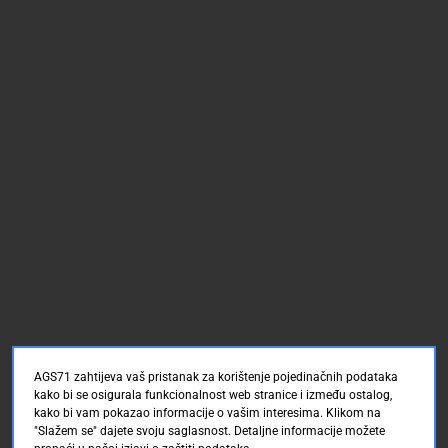
AGS71 zahtijeva vaš pristanak za korištenje pojedinačnih podataka
kako bi se osigurala funkcionalnost web stranice i između ostalog,
kako bi vam pokazao informacije o vašim interesima. Klikom na
"Slažem se" dajete svoju saglasnost. Detaljne informacije možete