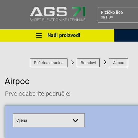
Fizičko lice
sa PDV
Naši proizvodi
Ova postavka prilagođava asorti
cijene vašim potrebama.
Početna stranica
Brendovi
Airpoc
Airpoc
Prvo odaberite područje:
Pravno lice
Cijena