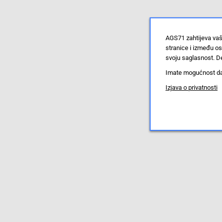
AGS71 zahtijeva vaš
stranice i između o
svoju saglasnost. De
Imate mogućnost da u
Izjava o privatnosti