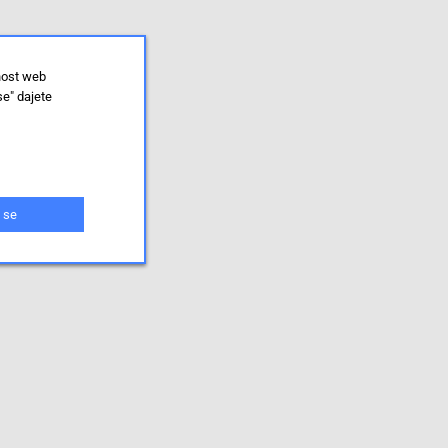
nost web
se" dajete
 se