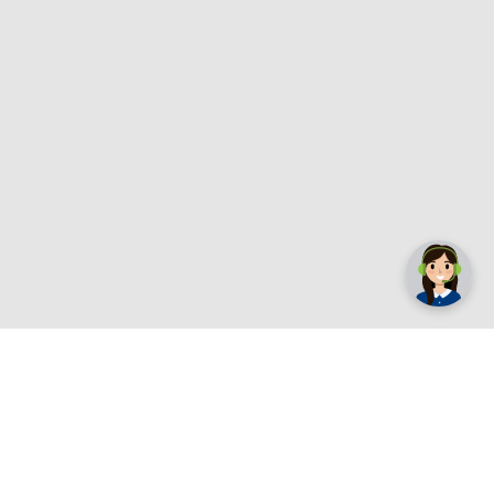
✕
Trebate pomoć? Tu smo! 👋
Registrirajte se sada
e.