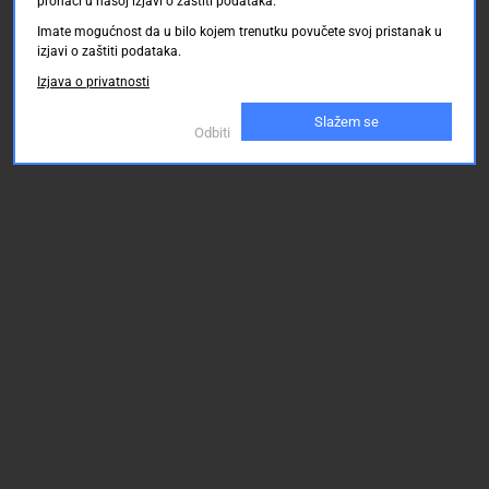
pronaći u našoj izjavi o zaštiti podataka.
Imate mogućnost da u bilo kojem trenutku povučete svoj pristanak u
izjavi o zaštiti podataka.
Izjava o privatnosti
Slažem se
Odbiti