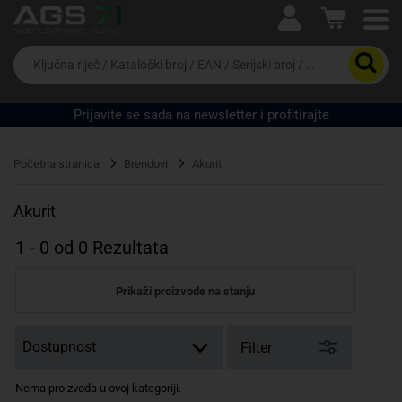
Ova postavka prilagođava asortiman proizvoda i
cijene vašim potrebama.
Da
biste
potražili
proizvod,
Prijavite se sada na newsletter i profitirajte
unesite
ključnu
Pravno lice
Fizičko lice
riječ,
Početna stranica
Brendovi
Akurit
kataloški
broj,
EAN
Akurit
ili
serijski
1
-
0
od
0
Rezultata
broj
Prikaži proizvode na stanju
Filter
Nema proizvoda u ovoj kategoriji.