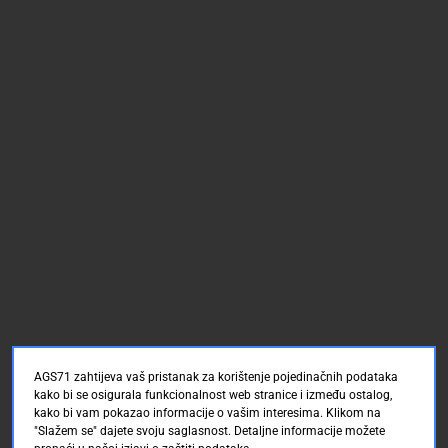
AGS71 zahtijeva vaš pristanak za korištenje pojedinačnih podataka
kako bi se osigurala funkcionalnost web stranice i između ostalog,
kako bi vam pokazao informacije o vašim interesima. Klikom na
"Slažem se" dajete svoju saglasnost. Detaljne informacije možete