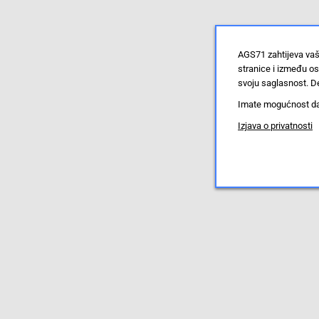
AGS71 zahtijeva vaš
stranice i između o
svoju saglasnost. De
Imate mogućnost da u
Izjava o privatnosti