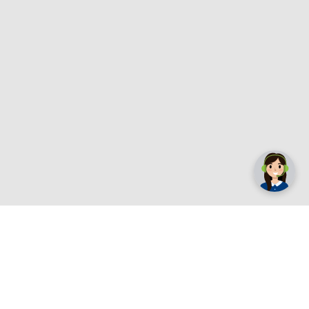
✕
Trebate pomoć? Tu smo! 👋
Registrirajte se sada
e.