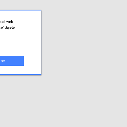
nost web
se" dajete
 se