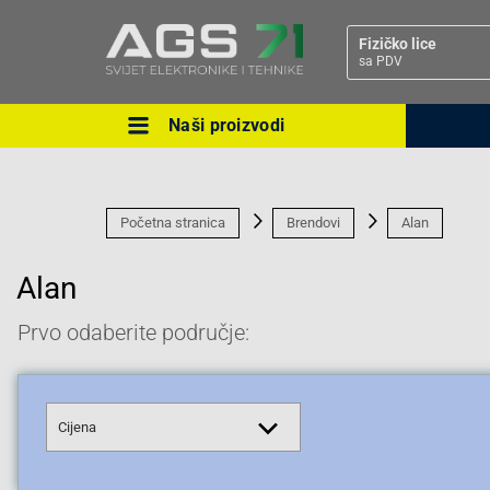
Fizičko lice
sa PDV
Naši proizvodi
Ova postavka prilagođava asorti
cijene vašim potrebama.
Početna stranica
Brendovi
Alan
Alan
Prvo odaberite područje:
Pravno lice
Cijena