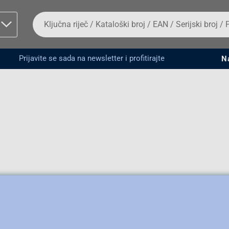
Da
biste
potražili
proizvod,
unesite
Prijavite se sada na newsletter i profitirajte
N
ključnu
man proizvoda i
riječ,
kataloški
broj,
EAN
ili
serijski
broj
Fizičko lice