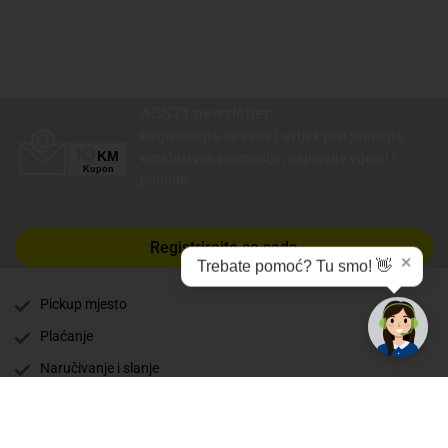
AGS71 newsletter
Registrirajte se sada i uvijek prvi primajte
ekskluzivne promocije, najnovije vijesti i
ponude.
Registrirajte se sada
✕
Trebate pomoć? Tu smo! 👋
Pickup mjesto
Plaćanje
Naručivanje i slanje
Povrat i garancija