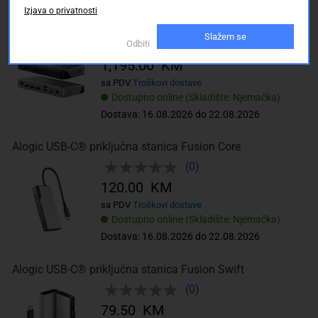
Izjava o privatnosti
Alogic USB-C® priključna stanica DUPRDX3-WW
Slažem se
(0)
Odbiti
1,195.00 KM
sa PDV
Troškovi dostave
Dostupno online (Skladište: Njemačka)
Dostava: 16.08.2026 do 22.08.2026
Alogic USB-C® priključna stanica Fusion Core
(0)
120.00 KM
sa PDV
Troškovi dostave
Dostupno online (Skladište: Njemačka)
Dostava: 16.08.2026 do 22.08.2026
Alogic USB-C® priključna stanica Fusion Swift
(0)
79.50 KM