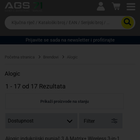
Ova postavka prilagođava asortiman proizvoda i
cijene vašim potrebama.
Da
biste
potražili
proizvod,
Prijavite se sada na newsletter i profitirajte
unesite
ključnu
Pravno lice
Fizičko lice
riječ,
Početna stranica
Brendovi
Alogic
kataloški
broj,
EAN
Alogic
ili
serijski
1
-
17
od
17
Rezultata
broj
Prikaži proizvode na stanju
Filter
Alogic indukcijski punjač 3 A Matrix+ Wireless 3-in-1