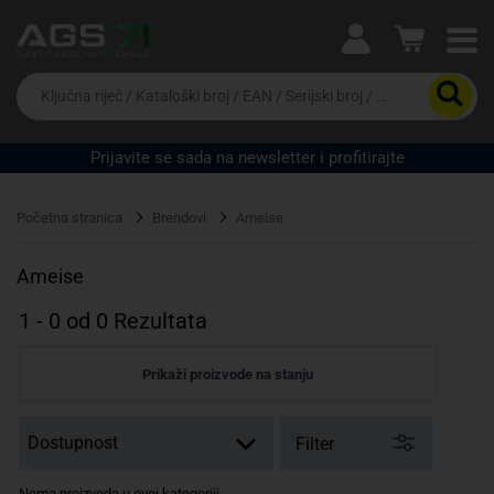
Ova postavka prilagođava asortiman proizvoda i
cijene vašim potrebama.
Da
biste
potražili
proizvod,
Prijavite se sada na newsletter i profitirajte
unesite
Pravno lice
Fizičko lice
ključnu
riječ,
Početna stranica
Brendovi
Ameise
kataloški
broj,
EAN
Ameise
ili
serijski
1
-
0
od
0
Rezultata
broj
Prikaži proizvode na stanju
Filter
Nema proizvoda u ovoj kategoriji.