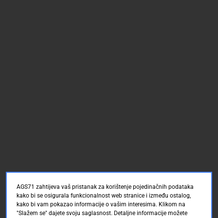
AGS71 zahtijeva vaš pristanak za korištenje pojedinačnih podataka
kako bi se osigurala funkcionalnost web stranice i između ostalog,
kako bi vam pokazao informacije o vašim interesima. Klikom na
"Slažem se" dajete svoju saglasnost. Detaljne informacije možete