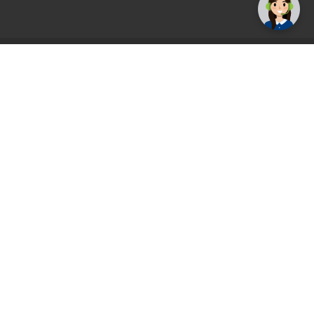
AGS71 newsletter
Registrirajte se sada i uvijek prvi primajte
ekskluzivne promocije, najnovije vijesti i
ponude.
Registrirajte se sada
Pickup mjesto
Plaćanje
Naručivanje i slanje
Povrat i garancija
Način plaćanja