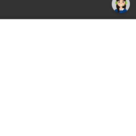
AGS71 newsletter
Registrirajte se sada i uvijek prvi primajte
ekskluzivne promocije, najnovije vijesti i
ponude.
Registrirajte se sada
Pickup mjesto
Plaćanje
Naručivanje i slanje
Povrat i garancija
Način plaćanja