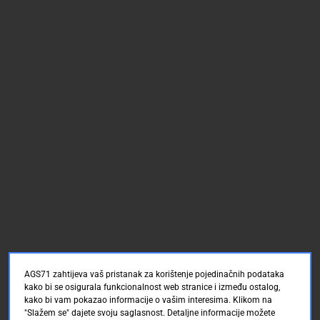
AGS71 zahtijeva vaš pristanak za korištenje pojedinačnih podataka
kako bi se osigurala funkcionalnost web stranice i između ostalog,
kako bi vam pokazao informacije o vašim interesima. Klikom na
"Slažem se" dajete svoju saglasnost. Detaljne informacije možete