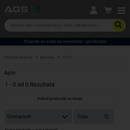
Ova postavka prilagođava asortiman proizvoda i
cijene vašim potrebama.
Da
biste
potražili
proizvod,
Prijavite se sada na newsletter i profitirajte
unesite
Pravno lice
Fizičko lice
ključnu
riječ,
Početna stranica
Brendovi
APTO
kataloški
broj,
EAN
Apto
ili
serijski
1
-
0
od
0
Rezultata
broj
Prikaži proizvode na stanju
Filter
Nema proizvoda u ovoj kategoriji.