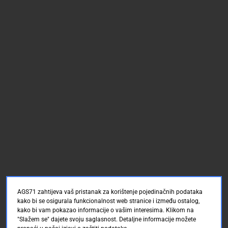
AGS71 zahtijeva vaš pristanak za korištenje pojedinačnih podataka
kako bi se osigurala funkcionalnost web stranice i između ostalog,
kako bi vam pokazao informacije o vašim interesima. Klikom na
"Slažem se" dajete svoju saglasnost. Detaljne informacije možete