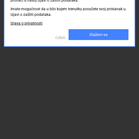
pronaći u našoj izjavi o zaštiti podataka.
Imate mogućnost da u bilo kojem trenutku povučete svoj pristanak u
izjavi o zaštiti podataka.
Izjava o privatnosti
Slažem se
Odbiti