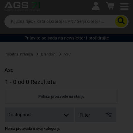
Ova postavka prilagođava asortiman proizvoda i
cijene vašim potrebama.
Da
biste
potražili
proizvod,
Prijavite se sada na newsletter i profitirajte
unesite
ključnu
Pravno lice
Fizičko lice
riječ,
Početna stranica
Brendovi
ASC
kataloški
broj,
EAN
Asc
ili
serijski
1
-
0
od
0
Rezultata
broj
Prikaži proizvode na stanju
Filter
Nema proizvoda u ovoj kategoriji.