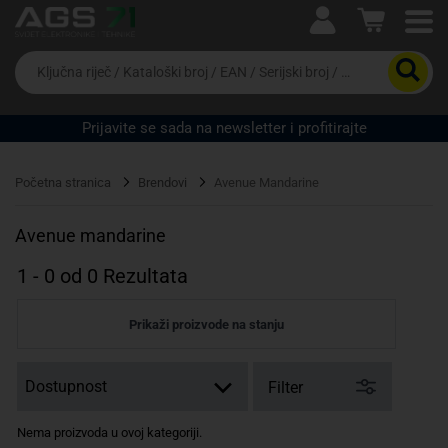
Ova postavka prilagođava asortiman proizvoda i
cijene vašim potrebama.
Da
biste
potražili
proizvod,
Prijavite se sada na newsletter i profitirajte
unesite
ključnu
Pravno lice
Fizičko lice
riječ,
Početna stranica
Brendovi
Avenue Mandarine
kataloški
broj,
EAN
Avenue mandarine
ili
serijski
1
-
0
od
0
Rezultata
broj
Prikaži proizvode na stanju
Filter
Nema proizvoda u ovoj kategoriji.