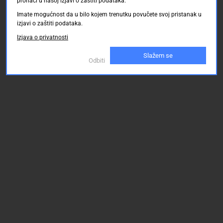
pronaći u našoj izjavi o zaštiti podataka.
Imate mogućnost da u bilo kojem trenutku povučete svoj pristanak u
izjavi o zaštiti podataka.
Izjava o privatnosti
Slažem se
Odbiti