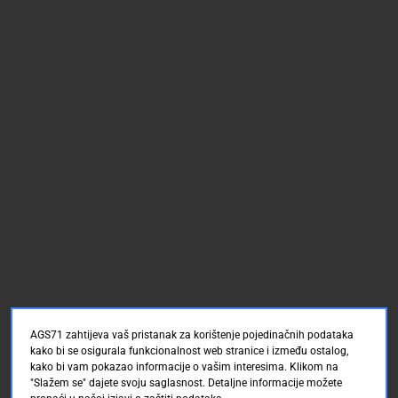
AGS71 zahtijeva vaš pristanak za korištenje pojedinačnih podataka
kako bi se osigurala funkcionalnost web stranice i između ostalog,
kako bi vam pokazao informacije o vašim interesima. Klikom na
"Slažem se" dajete svoju saglasnost. Detaljne informacije možete