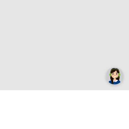
✕
Trebate pomoć? Tu smo! 👋
Registrirajte se sada
e.