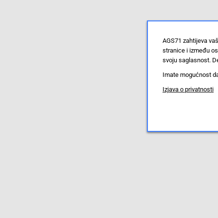
AGS71 zahtijeva vaš
stranice i između o
svoju saglasnost. De
Imate mogućnost da u
Izjava o privatnosti