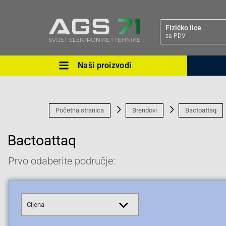
Fizičko lice
sa PDV
Naši proizvodi
Ova postavka prilagođava asorti
cijene vašim potrebama.
Početna stranica
Brendovi
Bactoattaq
Bactoattaq
Prvo odaberite područje:
Pravno lice
Cijena