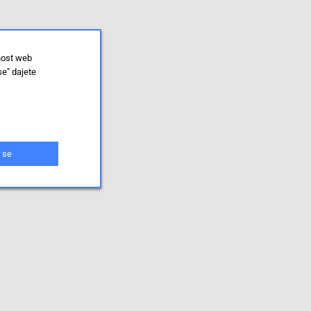
nost web
se" dajete
 se