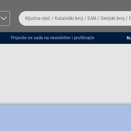
Da
biste
potražili
proizvod,
unesite
Prijavite se sada na newsletter i profitirajte
N
ključnu
man proizvoda i
riječ,
kataloški
broj,
EAN
ili
serijski
broj
Fizičko lice