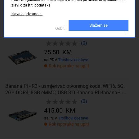
sa PDV
Troškovi dostave
izjavi o zaštiti podataka.
Rok isporuke na upit!
Izjava o privatnosti
Slažem se
Banana Pi, CM4, IO ploča, kompatibilan s Raspberry Pi
Odbiti
Banana PI BananaPi-CM4-IO Banana Pi CM4
(0)
75.50 KM
sa PDV
Troškovi dostave
Rok isporuke na upit!
Banana Pi - R3 - usmjerivač otvorenog koda, WiFi6, 5G,
2GB-DDR4, 8GB eMMC, USB 3.0 Banana PI BananaPi-R3
Banana Pi BPI-R3 2 GB
(0)
415.00 KM
sa PDV
Troškovi dostave
Rok isporuke na upit!