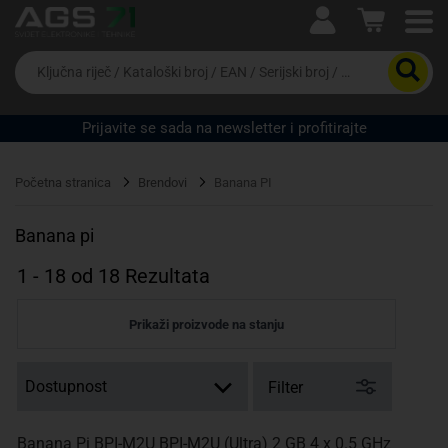
Ova postavka prilagođava asortiman proizvoda i
cijene vašim potrebama.
Da
biste
potražili
proizvod,
Prijavite se sada na newsletter i profitirajte
unesite
ključnu
Pravno lice
Fizičko lice
riječ,
Početna stranica
Brendovi
Banana PI
kataloški
broj,
EAN
Banana pi
ili
serijski
1
-
18
od
18
Rezultata
broj
Prikaži proizvode na stanju
Filter
Banana Pi BPI-M2U BPI-M2U (Ultra) 2 GB 4 x 0.5 GHz