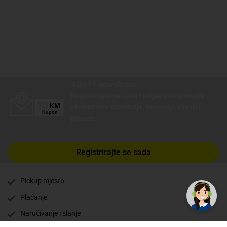
AGS71 newsletter
Registrirajte se sada i uvijek prvi primajte
ekskluzivne promocije, najnovije vijesti i
ponude.
Registrirajte se sada
✕
Trebate pomoć? Tu smo! 👋
Pickup mjesto
Plaćanje
Naručivanje i slanje