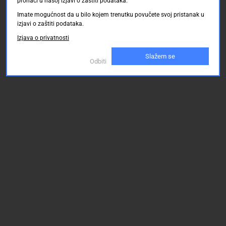
pronaći u našoj izjavi o zaštiti podataka.
Imate mogućnost da u bilo kojem trenutku povučete svoj pristanak u
izjavi o zaštiti podataka.
Izjava o privatnosti
Slažem se
Odbiti