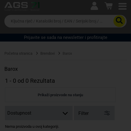
Ova postavka prilagođava asortiman proizvoda i
cijene vašim potrebama.
Da
biste
potražili
proizvod,
Prijavite se sada na newsletter i profitirajte
unesite
ključnu
Pravno lice
Fizičko lice
riječ,
Početna stranica
Brendovi
Barox
kataloški
broj,
EAN
Barox
ili
serijski
1
-
0
od
0
Rezultata
broj
Prikaži proizvode na stanju
Filter
Nema proizvoda u ovoj kategoriji.