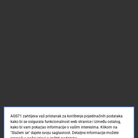
AGS71 zahtijeva vaš pristanak za korištenje pojedinačnih podataka
kako bi se osigurala funkcionalnost web stranice i između ostalog,
kako bi vam pokazao informacije o vašim interesima. Klikom na
"Slažem se" dajete svoju saglasnost. Detaljne informacije možete