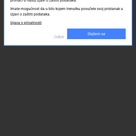
pronaći u našoj izjavi o zaštiti podataka.
Imate mogućnost da u bilo kojem trenutku povučete svoj pristanak u
izjavi o zaštiti podataka.
Izjava o privatnosti
Slažem se
Odbiti