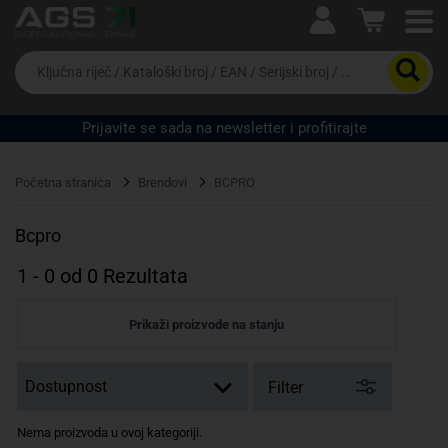
Ova postavka prilagođava asortiman proizvoda i
cijene vašim potrebama.
Da
biste
potražili
proizvod,
Prijavite se sada na newsletter i profitirajte
unesite
ključnu
Pravno lice
Fizičko lice
riječ,
Početna stranica
Brendovi
BCPRO
kataloški
broj,
EAN
Bcpro
ili
serijski
1
-
0
od
0
Rezultata
broj
Prikaži proizvode na stanju
Filter
Nema proizvoda u ovoj kategoriji.