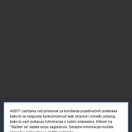
AGS71 zahtijeva vaš pristanak za korištenje pojedinačnih podataka
kako bi se osigurala funkcionalnost web stranice i između ostalog,
kako bi vam pokazao informacije o vašim interesima. Klikom na
"Slažem se" dajete svoju saglasnost. Detaljne informacije možete