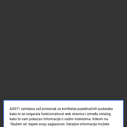
AGS71 zahtijeva vaš pristanak za korištenje pojedinačnih podataka
kako bi se osigurala funkcionalnost web stranice i između ostalog,
kako bi vam pokazao informacije o vašim interesima. Klikom na
"Slažem se" dajete svoju saglasnost. Detaljne informacije možete