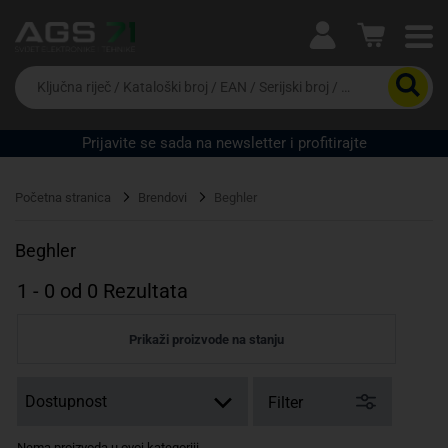
Ova postavka prilagođava asortiman proizvoda i
cijene vašim potrebama.
Da
biste
potražili
proizvod,
Prijavite se sada na newsletter i profitirajte
unesite
Pravno lice
Fizičko lice
ključnu
riječ,
Početna stranica
Brendovi
Beghler
kataloški
broj,
EAN
Beghler
ili
serijski
1
-
0
od
0
Rezultata
broj
Prikaži proizvode na stanju
Filter
Nema proizvoda u ovoj kategoriji.