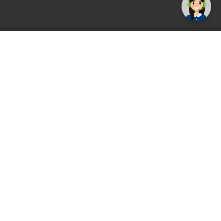
AGS71 newsletter
Registrirajte se sada i uvijek prvi primajte
ekskluzivne promocije, najnovije vijesti i
ponude.
Registrirajte se sada
Pickup mjesto
Plaćanje
Naručivanje i slanje
Povrat i garancija
Način plaćanja