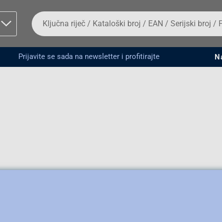
Da
biste
potražili
proizvod,
unesite
Prijavite se sada na newsletter i profitirajte
N
ključnu
man proizvoda i
riječ,
kataloški
broj,
EAN
ili
serijski
broj
Fizičko lice