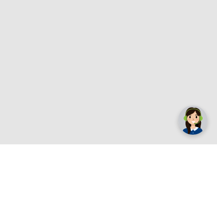
✕
Trebate pomoć? Tu smo! 👋
Registrirajte se sada
e.