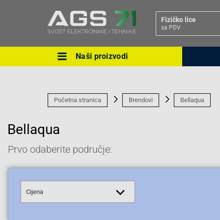
Fizičko lice
sa PDV
Naši proizvodi
Ova postavka prilagođava asorti
cijene vašim potrebama.
Početna stranica
Brendovi
Bellaqua
Bellaqua
Prvo odaberite područje:
Pravno lice
Cijena