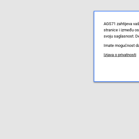
AGS71 zahtijeva vaš
stranice i između o
svoju saglasnost. De
Imate mogućnost da u
Izjava o privatnosti