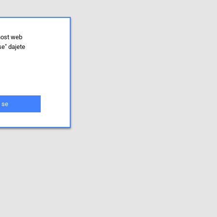
nost web
se" dajete
 se