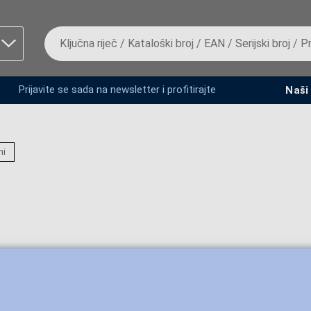
Da
biste
potražili
proizvod,
unesite
Prijavite se sada na newsletter i profitirajte
Naši
ključnu
man proizvoda i
riječ,
kataloški
broj,
EAN
ni
ili
serijski
broj
Fizičko lice