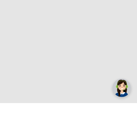
✕
Trebate pomoć? Tu smo! 👋