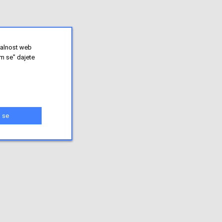
nalnost web
m se" dajete
 se