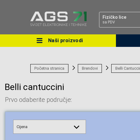
Fizičko lice
sa PDV
Naši proizvodi
Ova postavka prilagođava asorti
cijene vašim potrebama.
Početna stranica
Brendovi
Belli Cantucci
Belli cantuccini
Prvo odaberite područje:
Pravno lice
Cijena