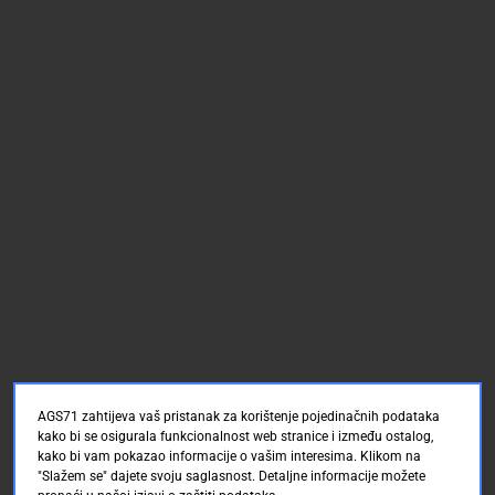
AGS71 zahtijeva vaš pristanak za korištenje pojedinačnih podataka
kako bi se osigurala funkcionalnost web stranice i između ostalog,
kako bi vam pokazao informacije o vašim interesima. Klikom na
"Slažem se" dajete svoju saglasnost. Detaljne informacije možete