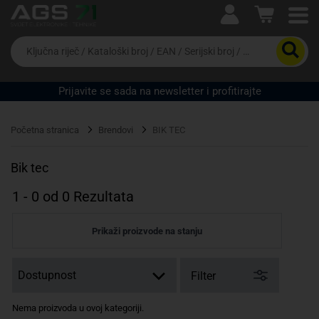
Ova postavka prilagođava asortiman proizvoda i
cijene vašim potrebama.
Da
biste
potražili
proizvod,
Prijavite se sada na newsletter i profitirajte
unesite
ključnu
Pravno lice
Fizičko lice
riječ,
Početna stranica
Brendovi
BIK TEC
kataloški
broj,
EAN
Bik tec
ili
serijski
1
-
0
od
0
Rezultata
broj
Prikaži proizvode na stanju
Filter
Nema proizvoda u ovoj kategoriji.