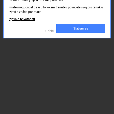
pronaći u našoj izjavi o zaštiti podataka.
Imate mogućnost da u bilo kojem trenutku povučete svoj pristanak u
izjavi o zaštiti podataka.
Izjava o privatnosti
Slažem se
Odbiti