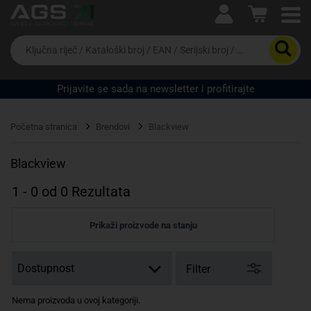
Ova postavka prilagođava asortiman proizvoda i
cijene vašim potrebama.
Da
biste
potražili
proizvod,
Prijavite se sada na newsletter i profitirajte
unesite
ključnu
Pravno lice
Fizičko lice
riječ,
Početna stranica
Brendovi
Blackview
kataloški
broj,
EAN
Blackview
ili
serijski
1
-
0
od
0
Rezultata
broj
Prikaži proizvode na stanju
Filter
Nema proizvoda u ovoj kategoriji.