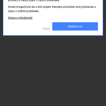
pronaći u našoj izjavi o zaštiti podataka.
Imate mogućnost da u bilo kojem trenutku povučete svoj pristanak u
izjavi o zaštiti podataka.
Izjava o privatnosti
Slažem se
Odbiti