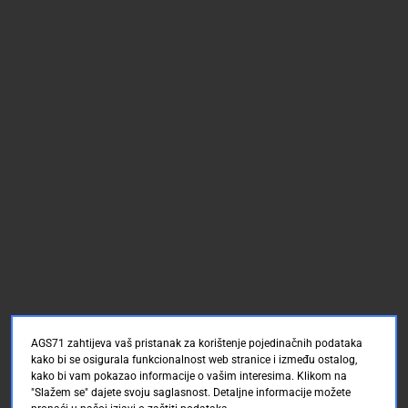
AGS71 zahtijeva vaš pristanak za korištenje pojedinačnih podataka
kako bi se osigurala funkcionalnost web stranice i između ostalog,
kako bi vam pokazao informacije o vašim interesima. Klikom na
"Slažem se" dajete svoju saglasnost. Detaljne informacije možete