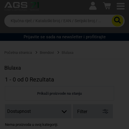
Ova postavka prilagođava asortiman proizvoda i
cijene vašim potrebama.
Da
biste
potražili
proizvod,
Prijavite se sada na newsletter i profitirajte
unesite
ključnu
Pravno lice
Fizičko lice
riječ,
Početna stranica
Brendovi
Blulaxa
kataloški
broj,
EAN
Blulaxa
ili
serijski
1
-
0
od
0
Rezultata
broj
Prikaži proizvode na stanju
Filter
Nema proizvoda u ovoj kategoriji.