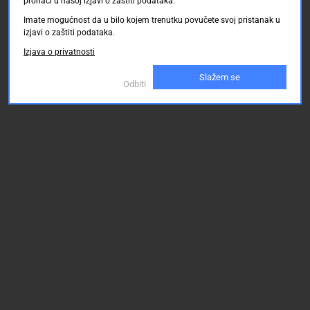
pronaći u našoj izjavi o zaštiti podataka.
Imate mogućnost da u bilo kojem trenutku povučete svoj pristanak u
izjavi o zaštiti podataka.
Izjava o privatnosti
Slažem se
Odbiti