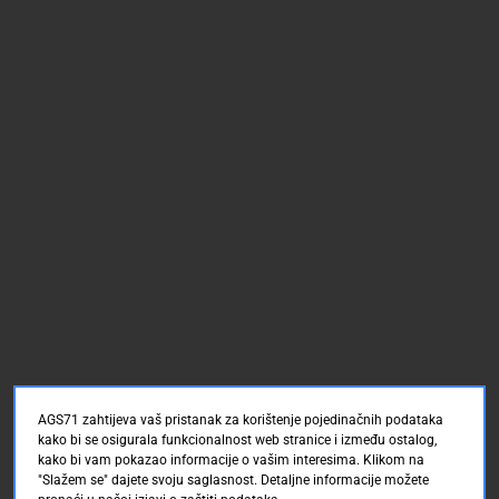
AGS71 zahtijeva vaš pristanak za korištenje pojedinačnih podataka
kako bi se osigurala funkcionalnost web stranice i između ostalog,
kako bi vam pokazao informacije o vašim interesima. Klikom na
"Slažem se" dajete svoju saglasnost. Detaljne informacije možete